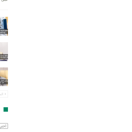
الس
ا
الأرش