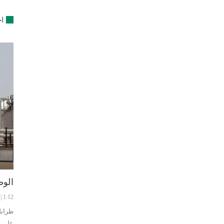
اخ
الوط
1:12 | 8-08-2024
طرابل
على ح