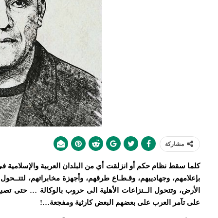
مشاركة
كلما سقط نظام حكم أو انزلقت أي من البلدان العربية والإسلامية ف
بإعلامهم، وجهادييهم، وقـطـاع طرقهم، وأجهزة مخابراتهم، لتتــحول
الأرض، وتتحول الــنزاعات الأهلية الى حروب بالوكالة … حتى تصبح تل
على تآمر العرب على بعضهم البعض كارثية ومفجعة…!