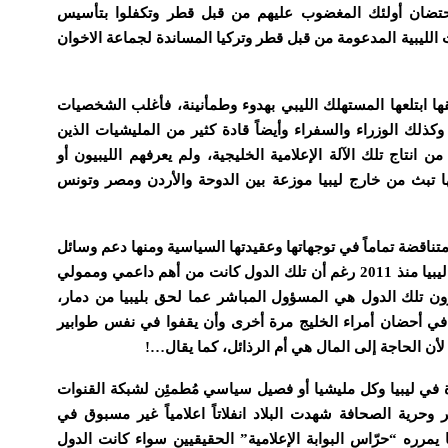
 احتضان أولئك المغضوب عليهم من قبل قطر وتكفلوا بتأسيس
لليبية المدعومة من قبل قطر وتركيا المساندة لجماعة الاخوان
ها ابتلعها المستهلك الليبي بهدوء وطمأنينة، فأغلب الشخصيات
وكذلك الوزراء والسفراء وأيضاً قادة كثير من المليشيات الذين
انتاج تلك الآلة الإعلامية الخليجية، ولم يعرفهم الليبيون أو
بها تبث من خارج ليبيا موزعة بين الدوحة والأردن ومصر وتونس
ناقضة تماماً في توجهاتها وعقيدتها السياسية ومنها دعم وسائل
اعلام محسوبة على أنصار القذافي والمعارضين تماماً لما حدث في ليبيا منذ 2011 رغم أن تلك الدول كانت من أهم داعمي وممولي
ون تلك الدول هي المسؤول المباشر عما لحق بليبيا من دمار،
في أحضان أمراء الخليج مرة أخرى وأن يقفوا في نفس طوابير
لأن الحاجة إلى المال هي أم الرذائل، كما يقال…!
 في ليبيا وكل مليشيا أو فصيل سياسي مُطمئِن لشبكة القنوات
 وحرية الصحافة شهدت البلاد انفلاتاً اعلامياً غير مسبوق في
مرره “حرّاس البوابة الإعلامية” الحقيقيين سواء كانت الدول