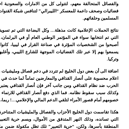
والفصائل المتحالفة معهم، لتتولى كل من الامارات والسعودية
فضائيات وصحف داعمة للمعسكر “الليبرالي” لتنافس شبكة القنوات ا
المسلمين وحلفائهم.
نتائج الحملات الإعلامية كانت مذهلة… وكل البضاعة التي تم تسويق
التي تم انتخابها سواء في المؤتمر الوطني العام أو في البرلمان، 
أصبحوا من الشخصيات المؤثرة في صناعة القرار في ليبيا، كانوا من 
يسمعوا بهم إلا عبر تلك الفضائيات الموجهة للشارع الليبي، وأغل
وتركيا.
اضافة الى أن بعض دول الخليج لم تتردد في دعم فصائل ومليشيات مت
الحرب ضد نظام القذافي ومن جانب آخر فإن أنصار القذافي يعتبر
وكذلك سبب سقوط نظامه. فما الذي دفع أنصار القذافي للارتماء 
خصومهم أمام قصور الأمراء لتلقي الدعم المالي والإعلامي…! ربما، 
هكذا تقاسمت دول الخليج الأحزاب والفصائل والمليشيات المتناحرة
التي تسانده، وذلك النهر المتدفق من الأموال، وبسم حرية التعبير
المنطقة بأسرها، ولكن، “حرية التعبير” تلك تظل مكفولة ضمن ما ي