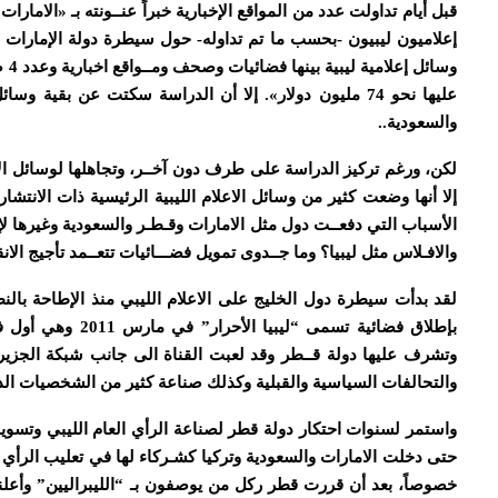
وسا
عليها نحو 74 مليون دولار». إلا أن الدراسة سكتت عن بقية
والسعودية..
لكن، ورغم تركيز الدراسة على طرف دون آخــر، وتجاهلها لوسائل الاعل
إلا أنها وضعت كثير من وسائل الاعلام الليبية الرئيسية ذات الانتشا
الأسباب التي دفعــت دول مثل الامارات وقـطـر والسعودية وغيرها لإن
والافـلاس مثل ليبيا؟ وما جــدوى تمويل فضـــائيات تتعــمد تأجيج الانق
بإطلاق فضائية تسمى
وتشرف عليها دولة قــطر وقد لعبت القناة الى جانب شبكة الجزيرة
والتحالفات السياسية والقبلية وكذلك صناعة كثير من الشخصيات الذ
واستمر لسنوات احتكار دولة قطر لصناعة الرأي العام الليبي وتسوي
حتى دخلت الامارات والسعودية وتركيا كشـركاء لها في تعليب الرأي ا
خصوصاً، بعد أن قررت قطر ركل من يوصفون بـ “الليبراليين” وأعل