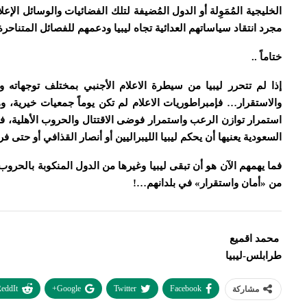
الخليجية المُمَوِلة أو الدول المُضيفة لتلك الفضائيات والوسائل الإع
مجرد انتقاد سياساتهم العدائية تجاه ليبيا ودعمهم للفصائل المتناحرة 
ختاماً ..
إذا لم تتحرر ليبيا من سيطرة الاعلام الأجنبي بمختلف توجهاته و
والاستقرار… فإمبراطوريات الاعلام لم تكن يوماً جمعيات خيرية، 
استمرار توازن الرعب واستمرار فوضى الاقتتال والحروب الأهلية، فلا ق
السعودية يعنيها أن يحكم ليبيا الليبراليين أو أنصار القذافي أو حتى
فما يهمهم الآن هو أن تبقى ليبيا وغيرها من الدول المنكوبة بالحرو
من «أمان واستقرار» في بلدانهم…!
محمد اقميع
طرابلس-ليبيا
eddIt
Google+
Twitter
Facebook
مشاركة