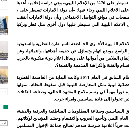
قبل أيام تداولت عدد من المواقع الإخبارية خبراً عنــونته بـ «الامارات تسيطر على 70% من الإعلام الليبي» وهي دراسة إعلامية أعدها
إعلاميون ليبيون -بحسب ما تم تداوله- حول سيطرة دولة الإمارات على الاعلام الليبي وجاء فيها: «أن دولة الامارات تسيطر على 7
ئل إعلامية ليبية بينها فضائيات وصحف ومــواقع اخبارية وعدد 4 صفحات في مواقع التواصل الاجتماعي وبأن دولة الامارات أنفقت
 وسائل الاعلام الليبية التي تسيطر عليها دول أخرى مثل قطر وتركيا
ام اللــيبية الأخــرى الخــاضعة للسيــطرة القطرية والسعودية
ر الواسع موضع اتهام وتساؤل عن حقيقة أهدافها، وانتمائها، وعن
فاق الملايين من أموالها على وسائل اعلام دولة منكـوبة بالحرب
سام والفتنة والكراهية المذهبية والقبلية؟.
لقد بدأت سيطرة دول الخليج على الاعلام الليبي منذ الإطاحة بالنظام السابق في العام 2011 وكانت البداية من العاصمة القطرية
 “ليبيا الأحرار” في مارس 2011 وهي أول فضائية ليبية تمثل المعارضة الليبية قبل سقوط النظام، تمولها
 دوراً مهماً في رسم ملامح المشهد الحالي، وصناعة التكتلات
الس
ين تحولوا إلى قادة سياسيين وامراء حرب.
ا
ق السياسيين وصناعة المظلوميات المناطقية والعرقية والدينية،
لعام الليبي وتأجيج الحروب والانقسام وحشد المؤيدين لوكلائهم.
الأرش
نت حرباً اعلامية شرسة ضدهم لصالح جماعة الإخوان المسلمين