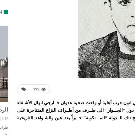
اخ
199
ي اتون حرب أهلية أو وقعت ضحية عدوان خــارجي انهال الأشـقاء
الوط
 دول “الجـــوار” الى طــرف من أطــراف النزاع المتناحرة على
ك الــدولة “المـــنكوبة” خــبراً بعد عين والشـواهد التاريخية
1:12 | 8-08-2024
طرابل
على ح