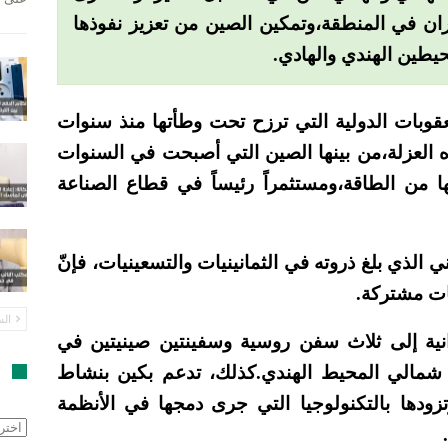
يران في المنطقة،وتمكين الصين من تعزيز نفوذها
يطين الهندي والهادي.
عقوبات الدولية التي ترزح تحت وطأتها منذ سنوات
لعزلة،من بينها الصين التي أصبحت في السنوات
ا من الطاقة،ومستثمراً رئيساً في قطاع الصناعة
 الذي بلغ ذروته في الثمانينيات والتسعينيات، فإنّ
بات مشتركة.
الس
انضمت، في يناير، 11 سفينة إيرانية إلى ثلاث سفن روسية وسفينتين صينيتين في
ة شمالي المحيط الهندي.كذلك، تدعم بكين بنشاط
ا
وتزودها بالتكنولوجيا التي جرى دمجها في الأنظمة
الأرش