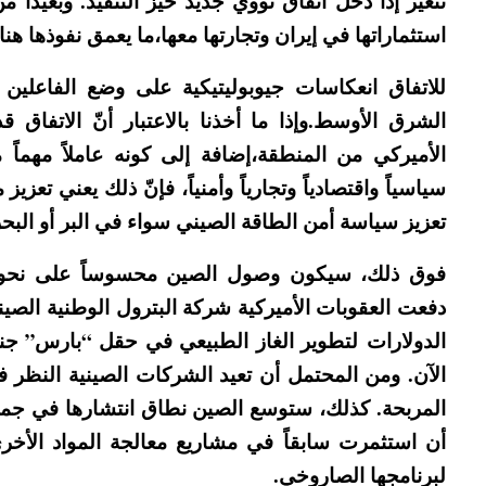
تتغير إذا دخل اتفاق نووي جديد حيز التنفيذ. وبعيداً
استثماراتها في إيران وتجارتها معها،ما يعمق نفوذها هن
للاتفاق انعكاسات جيوبوليتيكية على وضع الفاعلين 
الشرق الأوسط.وإذا ما أخذنا بالاعتبار أنّ الاتفاق ق
الأميركي من المنطقة،إضافة إلى كونه عاملاً مهماً من 
سياسياً واقتصادياً وتجارياً وأمنياً، فإنّ ذلك يعني ت
تعزيز سياسة أمن الطاقة الصيني سواء في البر أو البحر
فوق ذلك، سيكون وصول الصين محسوساً على نحو لا
دفعت العقوبات الأميركية شركة البترول الوطنية الصين
الدولارات لتطوير الغاز الطبيعي في حقل “بارس” جنو
الآن. ومن المحتمل أن تعيد الشركات الصينية النظر 
المربحة. كذلك، ستوسع الصين نطاق انتشارها في جميع 
أن استثمرت سابقاً في مشاريع معالجة المواد الأخر
لبرنامجها الصاروخي.