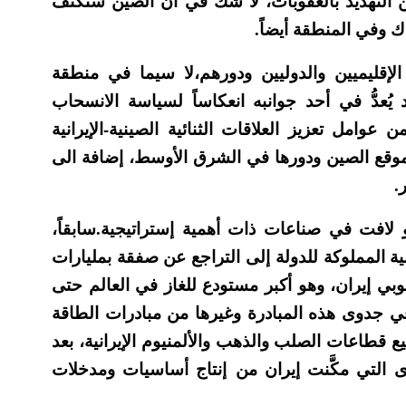
 من التهديد بالعقوبات، لا شك في أنّ الصين ستكثف
اك وفي المنطقة أيضاً.
الإقليميين والدوليين ودورهم،لا سيما في منطقة
د يُعدُّ في أحد جوانبه انعكاساً لسياسة الانسحاب
عوامل تعزيز العلاقات الثنائية الصينية-الإيرانية
عزيز موقع الصين ودورها في الشرق الأوسط، إضافة الى
.
فت في صناعات ذات أهمية إستراتيجية.سابقاً،
ية المملوكة للدولة إلى التراجع عن صفقة بمليارات
بي إيران، وهو أكبر مستودع للغاز في العالم حتى
في جدوى هذه المبادرة وغيرها من مبادرات الطاقة
قطاعات الصلب والذهب والألمنيوم الإيرانية، بعد
ى التي مكَّنت إيران من إنتاج أساسيات ومدخلات