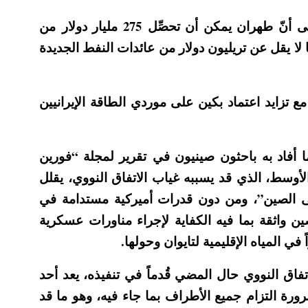
مكاسب مالية هائلة تنتظر إيران، وتشير التقديرات إلى أنّ طهران يمكن أن تحصِّل 275 مليار دولار من
 لا يقل عن تريليون دولار من عائدات النفط الجديدة
 تزايد اعتماد بكين على موردي الطاقة الإيرانيين
 ما أفاد به باحثون صينيون في تقرير لمجلة “فورين
أوسط، الذي قد يسببه غياب الاتفاق النووي، يقلل
 الصين”، ومن دون قدرات أميركية مستدامة في
 واثقة بما فيه الكفاية لإجراء مناورات عسكرية
 في المياه الإقليمية لتايوان وحولها.
فاق النووي حال المضي قُدماً في تنفيذه، يعد أحد
رة التزام جميع الأطراف بما جاء فيه، وهو ما قد