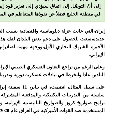
إلى أنّ التوصّل إلى اتفاق سيؤدي إلى تعزيز قوة إ
في منطقة الخليج فضلاً عن نفوذها المتعاظم في المح
إيران،التي عانت عزلة دبلوماسية واقتصادية بسبب ال
عديدة،سعت للحصول على دعم بعض البلدان لفك هذه ا
الأخيرة الشريك التجاري الأول،ووجهة مهمة لصادراته
الإيراني.
وعلى الرغم من تراجع التعاون العسكري الصيني الإيراني
البلدين عادا وانخرطا في تبادلات عسكرية دورية وتدري
على سبيل المثال، 
سلسلة من التدريبات التكتيكية والمدفعية المشترك
برامج صواريخ كروز والصواريخ الباليستية الإيرانية، 
المستخدمة ضد القوات الأميركية في العراق عام 2020.