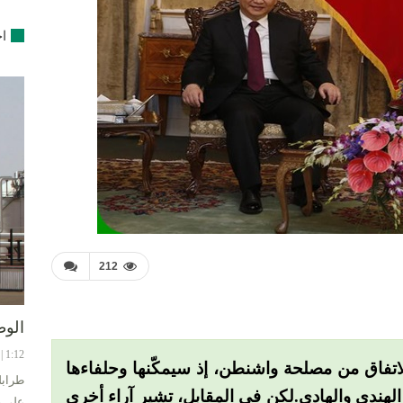
اخ
212
الوط
1:12 | 8-08-2024
الاتفاق من مصلحة واشنطن، إذ سيمكّنها وحلفاءها
طرابل
هندي والهادي.لكن في المقابل، تشير آراء أخرى
على ح