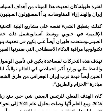
لفترة طويلة،كان تحديث هذا الميناء من أهداف السياسة
إيران والهند إزاء المفاوضات، بدأ المسؤولون الصينيون 
كذلك، ينطبق الشيء نفسه على مشاريع البنية التحتية
الإقليمية في جنوبي ووسط آسيا.ويشمل ذلك خط ق
الصيني.وستعتمد طهران أيضاً على بكين في تحديث بني
تكنولوجيا مراقبة الذكاء الاصطناعي التي صدرتها الص
تهدف هذه التحركات لمساعدة بكين في تأمين الوصول غي
والنفط -ثاني ورابع أكبر احتياطي في العالم توالياً- 
الصين أيضاً قيمة قرب إيران الجغرافي من طرق الشحن ا
مبادرة “الحزام والطريق”.