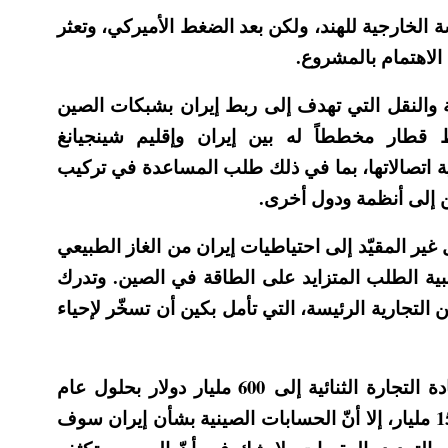
 الخارجية للهند، ولكن بعد الضغط الأميركي، وتعثر
الاهتمام بالمشروع.
 والنقل التي تهدف إلى ربط إيران بشبكات الصين
طار مخططاً له بين إيران وإقليم شينجيانغ
ة اتصالاتها، بما في ذلك طلب المساعدة في تركيب
ين إلى أنظمة ودول أخرى.
ر المقيّد إلى احتياطيات إيران من الغاز الطبيعي
لتلبية الطلب المتزايد على الطاقة في الصين. وتدرك
لتجارية الرئيسة، التي تأمل بكين أن تسخّر لإحياء
كان الهدف المعلن للرئيس الصيني شي جين بينغ زيادة التجارة الثنائية إلى 600 مليار دولار بحلول عام
2026. ومع العلم أنّها وصلت بحلول عام 2021 إلى نحو 15 مليار، إلا أنّ الحسابات الصينية بشأن إيران سوف