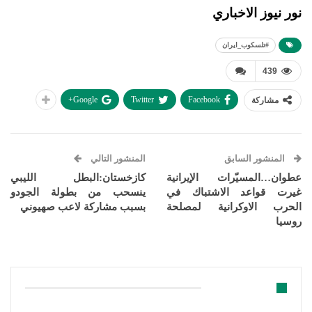
نور نيوز الاخباري
#تلسكوب_ايران
439
Google+
Twitter
Facebook
مشاركة
المنشور السابق
المنشور التالي
عطوان…المسيّرات الإيرانية
كازخستان:البطل الليبي
غيرت قواعد الاشتباك في
ينسحب من بطولة الجودو
الحرب الاوكرانية لمصلحة
بسبب مشاركة لاعب صهيوني
روسيا
قد يعجبك ايضا