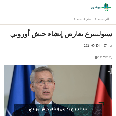
الرئيسية
أخبار عالمية
ستولتنبرغ يعارض إنشاء جيش أوروبي
في
4:07 | 25-05-2024
[post-views]