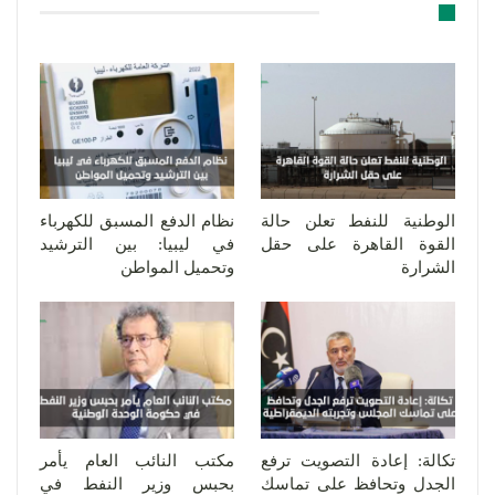
قد يعجبك ايضا
الوطنية للنفط تعلن حالة
نظام الدفع المسبق للكهرباء
القوة القاهرة على حقل
في ليبيا: بين الترشيد
الشرارة
وتحميل المواطن
تكالة: إعادة التصويت ترفع
مكتب النائب العام يأمر
الجدل وتحافظ على تماسك
بحبس وزير النفط في