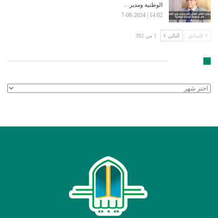
الوطنية ومدير…
14:02 | 7-08-2024
السابق
التالي
1 من 382
الأرشيف
الأرشيف