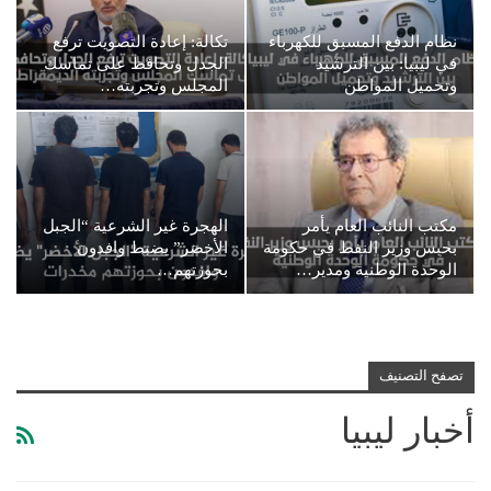
نظام الدفع المسبق للكهرباء
تكالة: إعادة التصويت ترفع
في ليبيا: بين الترشيد
الجدل وتحافظ على تماسك
وتحميل المواطن
المجلس وتجربته…
مكتب النائب العام يأمر
الهجرة غير الشرعية “الجبل
بحبس وزير النفط في حكومة
الأخضر” يضبط وافدون
الوحدة الوطنية ومدير…
بحوزتهم…
تصفح التصنيف
أخبار ليبيا