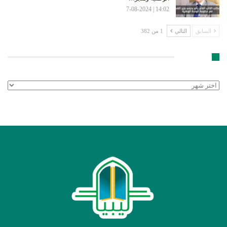
14:02 | 7-08-2024
السابق
التالي
1 من 382
الأرشيف
الأرشيف