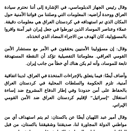
وقال رئيس الجهاز الدبلوماسي، في
الإشارة
إلى أننا نحترم سيادة
العراق ووحدة أراضيه: المعلومات التي وصلتنا من قواتنا الأمنية حول
المكان الذي تم استهدافه في كردستان العراق هي معلومات دقيقة.
عملاء وعناصر الموساد الذين تورطوا في جعل إيران غير آمنة واقروا
بالمسؤولية، كان الهدف من الاجراء المضاد الذي اتخذناه.
وقال: إن مسؤولينا الأمنيين يحققون في الأمر مع مستشار الأمن
القومي العراقي. معلوماتنا التفصيلية تؤكد أن النقطة المستهدفة
تابعة للموساد، وأنه لم يكن هناك أي خطأ من جانب إيران.
وأضاف أيضًا: فيما يتعلق بالإجراءات المتخذة في العراق، لدينا اتفاقية
أمنية، تلزم الحكومة والسلطات المحلية في كردستان العراق
بالحفاظ على أمن حدودنا وفي إطار الدفاع المشروع ضد إساءة
استغلال “إسرائيل” لإقليم كردستان العراق ضد الأمن القومي
الإيراني.
وقال أمير عبد اللهيان أيضًا عن باكستان: لم يتم استهداف أي من
مواطني الدولة المجاورة لنا، صديقتنا وشقيقتنا باكستان، من قبل