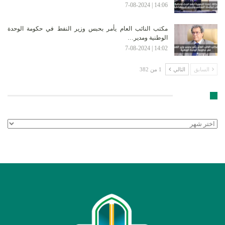
14:06 | 7-08-2024
مكتب النائب العام يأمر بحبس وزير النفط في حكومة الوحدة
الوطنية ومدير…
14:02 | 7-08-2024
السابق
التالي
1 من 382
الأرشيف
الأرشيف