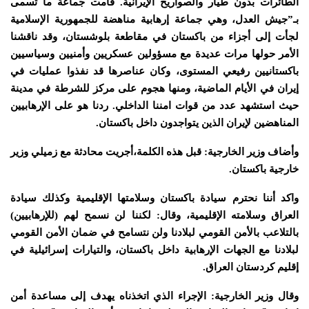
الطائرات بدون طيار والصواريخ الإيرانية. قامت جماعة ما تسمى
بـ”جيش العدل، وهي جماعة إرهابية مناهضة للجمهورية
الإسلامية
لجأت إلى أجزاء من باكستان في مقاطعة بلوشستان، وقد ناقشنا
الأمر حولها مرات عديدة مع مسؤولين عسكريين وأمنيين وسياسيين
باكستانيين رفيعي المستوى، وكان عناصرها قد نفذوا عمليات في
إيران في الأيام الماضية، ومنها هجوم على مركز للشرطة في مدينة
حيث استشهد عدد من قوات امننا الداخلي. ردنا هو على الإرهابيين
المناهضين
لإيران
الذين يتواجدون داخل باكستان.
وأضاف وزير الخارجية: قبل هذه الكلمة،أجريت محادثة مع زميلي وزير
خارجية باكستان.
واكد أننا نحترم سيادة باكستان وسلامتها الإقليمية وكذلك سيادة
العراق وسلامته الإقليمية، وقال: لكننا لن نسمح لهم (
للإرهابيين
)
بالتلاعب بالأمن القومي لبلادنا ولن نتسامح في ضمان الأمن القومي
لبلادنا مع الجهات الإرهابية داخل باكستان، والتيارات إسرائيلية في
إقليم كردستان العراق.
وقال وزير الخارجية: الإجراء الذي اتخذناه يهدف إلى مساعدة أمن