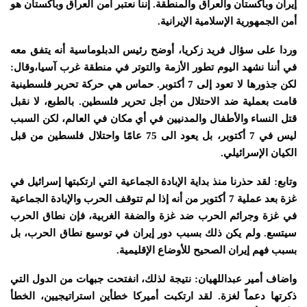
إيران وباكستان والعراق والمنطقة. إننا نعتبر أمن العراق وباكستان هو
أمن الجمهورية الإسلامية الإيرانية.
وردا على سؤال فريد زكريا، أوضح رئيس الدبلوماسية أنه يتفق معه
في أننا نشهد اليوم تطور الأزمة والتوتر في منطقة غرب آسيا،وقال:
لكن جذورها لا تعود إلى 7 أكتوبر. حماس هي حركة تحرير فلسطينية
قامت بعملية ضد الاحتلال من أجل تحرير فلسطين. بالطبع، لا نقبل
قتل النساء والأطفال والمدنيين في أي مكان في العالم، لكن السبب
ليس في 7 أكتوبر، بل يعود الى 75 عامًا واحتلال فلسطين من قبل
الكيان الإسرائيلي.
وتابع: لقد حذرنا منذ بداية الإبادة الجماعية التي ارتكبتها إسرائيل في
غزة بعد عملية 7 أكتوبر من أنه إذا لم تتوقف الحرب والإبادة الجماعية
في غزة وجرائم الحرب ضد غزة والضفة الغربية، فإن نطاق الحرب
سيتسع. ولم يكن ذلك بسبب دور إيران في توسيع نطاق الحرب، بل
بسبب فهم إيران الصحيح للأوضاع الإقليمية.
واضاف أمير عبداللهيان: نتيجة لذلك، انفتحت جبهات من الدول التي
ذكرتها دعماً لغزة. لقد ارتكبت أميركا خطأين استراتيجيين، الخطأ