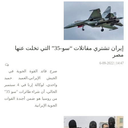
إيران تشتري مقاتلات “سو-35” التي تخلت عنها
مصر
14:47 | 6-09-2022
صرح قائد القوة الجوية في
الجيش الإيراني،العميد حميد
واحدي، لوكالة إرنا في 4 سبتمبر
الحالي، أن شراء طائرات “سو 35”
من روسيا هو ضمن أجندة القوات
الجوية الإيرانية.