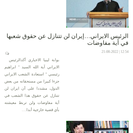
الرئيس الايراني…إيران لن تتنازل عن حقوق شعبها
في أية مفاوضات
12:54 | 21-08-2022
بوابة ليبيا الاخباري أكدالرئيس
الايراني آية الله السيد " ابراهيم
رئيسي " استعادة الشعب الايراني
جزءا كبيرا من مستحقاته من بعض
الدول، مشددا على أن ايران لن
تتنازل عن حقوق هذا الشعب في
أية مفاوضات ولن تربط معيشته
بأي قضية خارجية أبدا.…