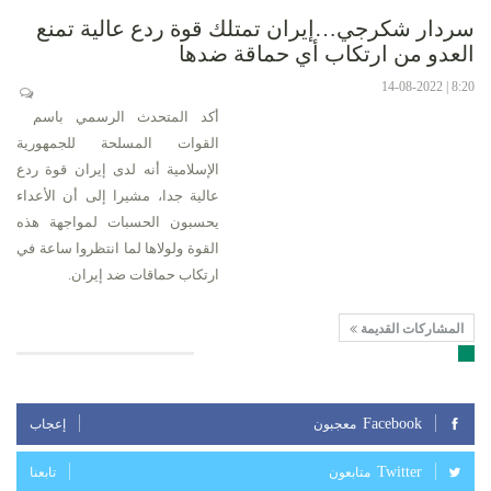
سردار شكرجي…إيران تمتلك قوة ردع عالية تمنع
العدو من ارتكاب أي حماقة ضدها
8:20 | 14-08-2022
أكد المتحدث الرسمي باسم
القوات المسلحة للجمهورية
الإسلامية أنه لدى إيران قوة ردع
عالية جدا، مشيرا إلى أن الأعداء
يحسبون الحسبات لمواجهة هذه
القوة ولولاها لما انتظروا ساعة في
ارتكاب حماقات ضد إيران.
المشاركات القديمة
تابعنا على مواقع التواصل الإجتماعي
Facebook
معجبون
إعجاب
Twitter
متابعون
تابعنا