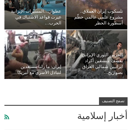
تلسكوب إيران العملاق..
عطوان…المسيّرات الإيرانية
مشروع علمي عالمي حطّم
غيرت قواعد الاشتباك في
أسطورة الحظر
الحرب…
الحرس الثوري الإيراني
يقصف منشقين أكراد
ايرانيين شمالي العراق
إيران: ما زلنا مستعدين
بصواريخ…
لتبادل الأسرى مع أمريكا
تصفح التصنيف
أخبار إسلامية