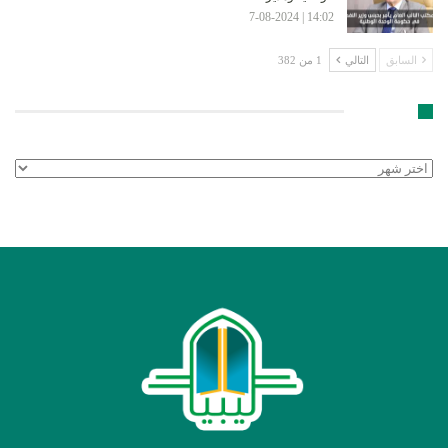
14:02 | 7-08-2024
السابق
التالي
1 من 382
الأرشيف
الأرشيف