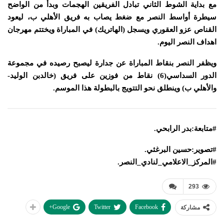
مع بداية الشوط الثاني تبادل الفريقين الهجمات وبدأ من الواضح
سيطرة أواسط النصر مع ضغط يصاب به فريق الأهلي ب، ليعود
القناص عزو العقوري ويسجل (الهاتريك) في المباراة ويختتم مهرجان
اهداف النصر اليوم.
ويظفر النصر بنقاط المباراة عن جدارة ليصبح رصيده في مجموعة
الدور السداسي(6) نقاط من فوزين على فريق (خالدبن الوليد-
والأهلي ب) وينطلق نحو التتويج بالبطولة هذا الموسم.
#
متابعة
:بدر الرابحي.
#
تصوير
:حسين البرغثي.
#
المركز_الاعلامي_لنادي_النصر
.
293
Google+
Twitter
Facebook
مشاركة