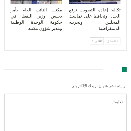
تكالة: إعادة التصويت ترفع
مكتب النائب العام يأمر
الجدل وتحافظ على تماسك
بحبس وزير النفط في
المجلس وتجربته
حكومة الوحدة الوطنية
الديمقراطية
ومدير شؤون مكتبه
السابق
التالي
اترك رد
لن يتم نشر عنوان بريدك الإلكتروني.