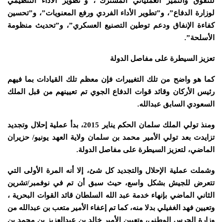
للتفوق والتميز العملياتي المشترك”، و”تطوير الأداء التنظيمي
لوزارة الدفاع”، و”تطوير الأداء الفردي ورفع المعنويات”، و”تحسين
كفاءة الإنفاق ودعم توطين التصنيع العسكري”، و”تحديث منظومة
الأسلحة”.
تعزيز السيطرة على مفاصل الدولة
كما هو واضح من تلك التغييرات فإن معظم تلك القيادات بما فيهم
رئيس الأركان وقائد قوات الدفاع الجوي تم تعيينهم من قبل الملك
السعودي السابق عبدالله.
ومنذ تولي الملك سلمان الحكم يناير 2015، بدأ عملية إحلال وتجديد
تزايدت بعد تولي الأمير محمد بن سلمان ولاية العهد يونيو/ حزيران
الماضي، لتعزيز السيطرة على مفاصل الدولة.
وشملت عملية الإحلال والتجديد كل شئ، إلا أنه المرة الأولى التي
تتعرض للجيش بشكل واسع، حيث سبق أن تم في نوفمبر/تشرين
الثاني الماضي بإنهاء خدمة عبد الله السلطان قائد القوات البحرية ،
وتعيين فهد الغفيلي بدلا منه، كما تم إعفاء الأمير متعب بن عبدالله من
وزارة الحرس الوطني، وتعيين الأمير خالد بن عبدالعزيز بن محمد بن