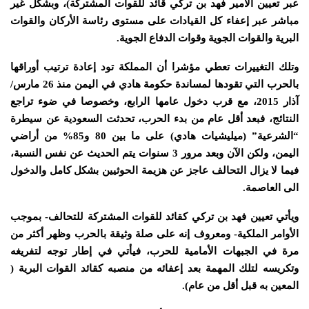
عبر تعيين الأمير فهد بن تركي قائد للقوات المشتركة)، وبشكل غير
مباشر عبر إعفاء كل القيادات على مستوى رئاسة الأركان والقوات
البرية والقوات الجوية وقوات الدفاع الجوية.
وتلك التغييرات تعطي مؤشرا أن المملكة تود إعادة ترتيب أوراقها
بالحرب التي تقودها لمساندة حكومة هادي في اليمن منذ 26 مارس/
آذار 2015، مع قرب دخول عامها الرابع، وخصوصا في ضوء تراجع
النتائج، فبعد أقل عام من بدء الحرب، تحدثت السعودية عن سيطرة
“الشرعية” (ميليشيات هادي) على ما بين 80 و85% من أراضي
اليمن، ولكن الآن وبعد مرور 3 سنوات يتم الحديث عن نفس النسبة،
فيما لا يزال التحالف عاجز عن هزيمة الحوثيين بشكل كامل والدخول
الى العاصمة.
ويأتي تعيين فهد بن تركي كقائد للقوات المشتركة للتحالف- بموجب
الأوامر الملكية- ومعروف إنه على صلة وثيقة بالحرب وظهر أكثر من
مرة في الجبهات الأمامية للحرب، فيأتي في إطار توجه لتفريغه
وتكريسه لتلك المهمة بعد إعفائه من منصبه كقائد القوات البرية (
المعين به قبل أقل من عام).