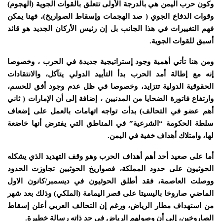
وكون حرب اليمن هي بالدرجة الأولى تتعلق بالقوات الجوية (الهجوم)
وقوات الدفاع الجوي ( صد الهجمات وإسقاط الصواريخ)، فهنا يمكن
فهم التغييرات في هذا الجانب بل إن رئيس الأركان الجديد هو قائد
أسبق للقوات الجوية.
ومن هنا تأتي أهمية وجود إستراتيجية جديدة في الحرب ، وخصوصا
إنه مع إطالة أمد الحرب بدأ التأييد الدولي يتآكل، والانتقادات
الحقوقية الدولية تتزايد، وخصوصا في ظل عدم وجود أفق للحسم،
وارتفاع فاتورة الضحايا من المدنيين ، إضافة إلى أن الإمارات ( ثاني
أهم عضو في التحالف) بدأت تواجه اتهامات بالعمل على إضعاف
سلطة الحكومة “الشرعية” في المناطق التي يفترض أنها خاضعة
لها، وامتلاك أهداف خفية في اليمن.
أما على صعيد أحد أهم أهداف الحرب وهو وقف التهديد الذي يشكله
الحوثيون على حدود المملكة، فصواريخ الحوثيين تجاوزت الحدود
ووصلت العاصمة، فقد أطلق الحوثيون في ديسمبر/كانون الاول
الماضي صاروخا باليسيتا على قصر اليمامة (الملكي) وذلك بعد شهر
من استهداف مطار الرياض، ورغم إن التحالف العربي أعلن إسقاط
الصاروخين، إلى أن وصولهم الرياض في حد ذاته رسالة خطيرة.