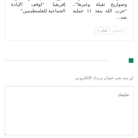
وصواريخ ثقيلة وغيرها”..
إفريقيا “لوقف الإبادة
“حزب الله ينفذ 11 عملية
الجماعية للفلسطينيين”
ضد…
السابق
التالي
اترك رد
لن يتم نشر عنوان بريدك الإلكتروني.