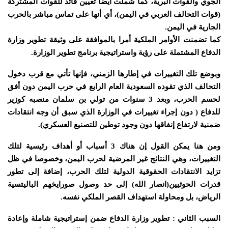
الجوي والقوات البرية، كما شملت أيضا تعيين قائد للقوات المشتركة
(قوات التحالف العربي في اليمن)، أي أنها على تماس مباشر بالحرب
الجارية في اليمن.
كما تضمنت الأوامر الملكية أمرا بالموافقة على وثيقة تطوير وزارة
الدفاع المشتملة على رؤية واستراتيجية برنامج تطوير الوزارة.
وبوضع تلك التغييرات في إطارها الزمني، فإنها تأتي مع قرب دخول
التحالف الذي تقوده السعودية العام الرابع في حرب اليمن دون أفق
لحسم الحرب، وبعد 3 سنوات من تولي بن سلمان منصبه كوزير
للدفاع ( دون إجراء تغييرات في الوزارة الذي سبق أن وجه انتقادات
ضمنية لارتفاع إنفاقها دون وجود توطين للتصنيع العسكري).
ومن هنا يمكن القول إن هناك 3 أسباب أو أهداف رئيسية لتلك
التغييرات، وهي النتائج غير المرضية لحرب اليمن، وخصوصا في ظل
تزايد الانتقادات الحقوقية الدولية لتلك الحرب، إضافة إلى تطور
قدرات الحوثيين(انصار الله) إلى حد وصول صورايخهم الباليتسية
الرياض، بل ومحاولة استهداف القصر الملكي نفسه.
السبب الثاني : تطوير وزارة الدفاع ضمن إستراتيجية شاملة وإعادة