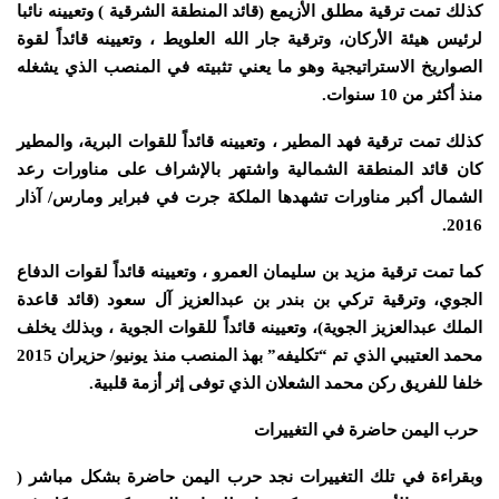
كذلك تمت ترقية مطلق الأزيمع (قائد المنطقة الشرقية ) وتعيينه نائبا
لرئيس هيئة الأركان، وترقية جار الله العلويط ، وتعيينه قائداً لقوة
الصواريخ الاستراتيجية وهو ما يعني تثبيته في المنصب الذي يشغله
منذ أكثر من 10 سنوات.
كذلك تمت ترقية فهد المطير ، وتعيينه قائداً للقوات البرية، والمطير
كان قائد المنطقة الشمالية واشتهر بالإشراف على مناورات رعد
الشمال أكبر مناورات تشهدها الملكة جرت في فبراير ومارس/ آذار
2016.
كما تمت ترقية مزيد بن سليمان العمرو ، وتعيينه قائداً لقوات الدفاع
الجوي، وترقية تركي بن بندر بن عبدالعزيز آل سعود (قائد قاعدة
الملك عبدالعزيز الجوية)، وتعيينه قائداً للقوات الجوية ، وبذلك يخلف
محمد العتيبي الذي تم “تكليفه” بهذ المنصب منذ يونيو/ حزيران 2015
خلفا للفريق ركن محمد الشعلان الذي توفى إثر أزمة قلبية.
حرب اليمن حاضرة في التغييرات
وبقراءة في تلك التغييرات نجد حرب اليمن حاضرة بشكل مباشر (