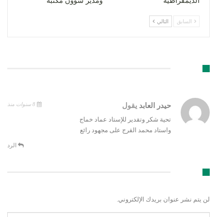
الديمقراطية
ومدير شؤون مكتبه
السابق
التالي
تعليق 1
8 سنوات منذ
حيدر العابد
يقول
تحية شكر وتقدير للإستاد عماد خماج
واستاد محمد القرج على مجهود رائع
الرد
اترك رد
لن يتم نشر عنوان بريدك الإلكتروني.