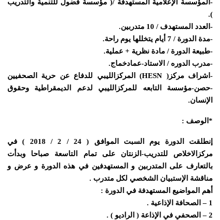
-المؤسسة الإعلامية المستهدفة /( مؤسسة فضول للتنمية والتدريب
).
-العدد المستهدف / 10 متدربين.
-مدة الدورة / 7 أيام يتخللها يوم راحة.
-طبيعة الدورة / مادة نظرية + عملية.
-مدرب الدوره / الاستاد-عمادخماج.
-اشراف مركز( HESN) المركزالليبي للدفاع عن حرية الصحفيين
-حصن-مؤسسة التابعه للمركزالليبي لدعم الديمقراطية وحقوق
الإنسان.
*الوصف :
إنطلقت الدورة يوم السبت الموافق ( 24 / 2 / 2018 ) في
مركزالاخلاص للتدريب-الزنتان على تمام التاسعة صباحا وبدأت
بالتعارف على المتدربين و المستهدفين في هذه الدورة و عرض و
مناقشة الإستبيان الشخصي لكل متدرب .
أهم المواضيع المستهدفة في الدورة :
1 – الصحافة الإذاعية .
2 – الصحفي في الإذاعة ( الراديو ) .