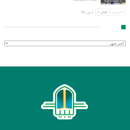
السابق
التالي
1 من 382
الأرشيف
الأرشيف