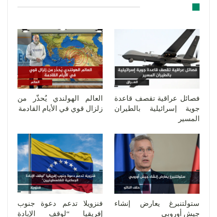
قد يعجبك ايضا
فصائل عراقية تقصف قاعدة
العالم الهولندي يُحذّر من
جوية إسرائيلية بالطيران
زلزال قوي في الأيام القادمة
المسير
ستولتنبرغ يعارض إنشاء
فنزويلا تدعم دعوة جنوب
جيش أوروبي
إفريقيا “لوقف الإبادة