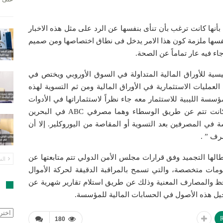
بأنها كانت ترغب بأن تنأى بنفسها عن الرد على مثل هذه الاخبار
نفسها ملزمة كون هذا الامر يدخل فى نطاق اختصاصها ومن صميم
ء فيه عار تماماً عن الصحة.
يسية للأوراق المالية المتداولة في السوق الأوروبي ويختص في
عمليات الاستثمارية في الأوراق المالية ومن ثم التسوية لهذه
سة الليبية للاستثمار معه جاء نظراً لاستثماراتها في الأدوات
المالية العالمية مثل السندات والأسهم والمشتقات المالية التي كانت تتم عن طريق الوسطاء وهما مصرفي ABC في البحرين
 في المصرفين بعد التسوية أو المقاصة من اليوروكلير. إلا أن
رف ” .
طالها التجميد وفق قرارات مجلس الأمن الدولي تتم متابعتها عن
الس
مات متخصصة، والتي تسمح بالمراقبة الدقيقة لحركة الأموال
ظ والمصارف المعنية وذلك عن طريق استلام تقارير شهرية عن
ا
جيل هذه الأصول في الحسابات المالية للمؤسسة.
الأرش
R
180