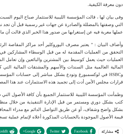
دون معرفة الكيفية.
وفى بيان لها ، قالت المؤسسة الليبية للاستثمار صباح اليوم السبت 
التي وصفتها بالمضللة والصادرة عن جهات غير رسمية قبل أن تجد 
عملها معربة فيه عن إستغرابها من صدور هذا الخبر الذي قالت أن ماجا
وأضاف البيان : ” يعتبر مصرف اليوروكلير أحد مراكز المقاصة الرئ
التحقق من العمليات المقدمة له من قبل الوسطاء المشاركين في ال
العمليات حيث يعمل كوسيط بين المشترين والبائعين وإن تعامل المؤس
وHSBC في لوكسمبورغ وتودع بشكل مباشر إلى حسابات المؤسسة
قرارات مجلس الأمن أدت إلى تجميد هذه الاستثمارات عند هذا المص
وطمأنت المؤسسة الليبية للاستثمار الجميع بأن كافة الأصول التي 
كثب بشكل دوري ومستمر من قبل الإدارة التنفيذية من خلال منظو
بشكل واضح وشفاف، أو عن طريق التواصل الدائم مع مدراء المحاف
قيمة الأصول الموجودة بالحسابات المذكورة أعلاه لإتمام عملية تس
eddIt
Google+
Twitter
Facebook
مشاركة