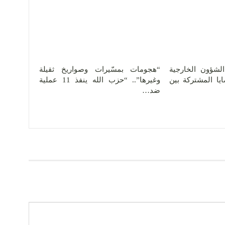
الشؤون الخارجية
“هجومات بمسّيرات وصواريخ ثقيلة
يا المشتركة بين
وغيرها”.. “حزب الله ينفذ 11 عملية
ضد…