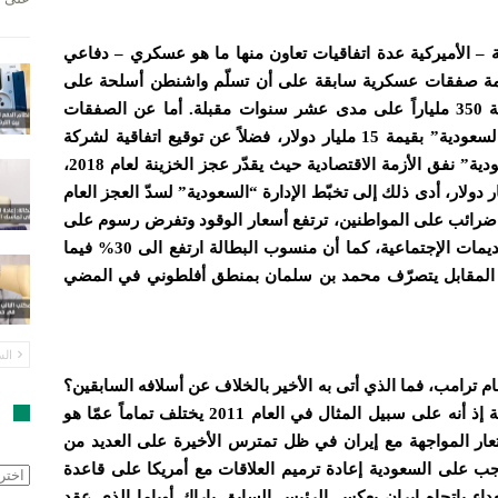
ة – الأميركية عدة اتفاقيات تعاون منها ما هو عسكري – دفاعي
قيمة 460 مليار دولار، يتخللها 110 مليارات قيمة صفقات عسكرية سابقة على أن تسلّم واشنطن أسلحة على
الفور للجانب السعودي، بالإضافة إلى صفقات تعاون دفاعي بقيمة 350 ملياراً على مدى عشر سنوات مقبلة. أما عن الصفقات
التجارية فقد أبرمت شركة جنرال إلكتريك الأميركية صفقات مع “السعودية” بقيمة 15 مليار دولار، فضلاً عن توقيع اتفاقية لشركة
أرامكو النفطية بقيمة خمسين ملياراً بالوقت الذي دخلت فيه “السعودية” نفق الأزمة الاقتصادية حيث يقدّر عجز الخزينة لعام 2018،
 دولار، وهو نفس عجز العام الماضي تقريباً والبالغ 52.8 مليار دولار، أدى ذلك إلى تخبّط الإدارة “السعودية” لسدّ العجز العام
ضرائب على المواطنين، ترتفع أسعار الوقود وتفرض رسوم على
العمالة الوافدة والشركات المحلية إلى جانب تقليص الرواتب والتقديمات الإجتماعية، كما أن منسوب البطالة ارتفع الى 30% فيما
هذه النسبة بإعلانها 12.8 % فقط. وفي المقابل يتصرّف محمد بن سلمان بمنطق أفلطوني في المضي
الس
ترامب، فما الذي أتى به الأخير بالخلاف عن أسلافه السابقين؟
ا
الجواب، ينقسم الى شقين، الأول يتعلّق بالنفوذ السياسي للسعودية إذ أنه على سبيل المثال في العام 2011 يختلف تماماً عمّا هو
ستعار المواجهة مع إيران في ظل تمترس الأخيرة على العديد من
 على السعودية إعادة ترميم العلاقات مع أمريكا على قاعدة
الأرش
داء بإتجاه ايران بعكس الرئيس السابق باراك أوباما الذي عقد