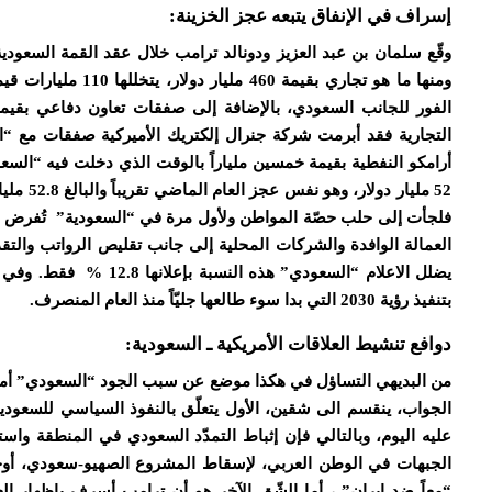
إسراف في الإنفاق يتبعه عجز الخزينة:
وقّع سلمان بن عبد العزيز ودونالد ترامب خلال عقد القمة السعودي
ومنها ما هو تجاري ب
52 مليار
فلجأت إلى حلب حصّة المواطن ولأول مرة في “السعودية” تُفرض 
يضلل الاعلام “السعودي” 
بتنفيذ رؤية 2030 التي بدا سوء طالعها جليّاً منذ العام المنصرف.
دوافع تنشيط العلاقات الأمريكية ـ السعودية:
من البديهي التساؤل في هكذا موضع عن سبب الجود “السعودي” أمام 
عليه اليوم، وبالتالي فإن إثباط التمدّد السعودي في المنطقة وا
الجبهات في الوطن العربي، لإسقاط المشروع الصهيو-سعودي، أوجب
“معاً ضد إيران” ، أما الشّق الآخر هو أن ترامب أسرف بإظهار الع