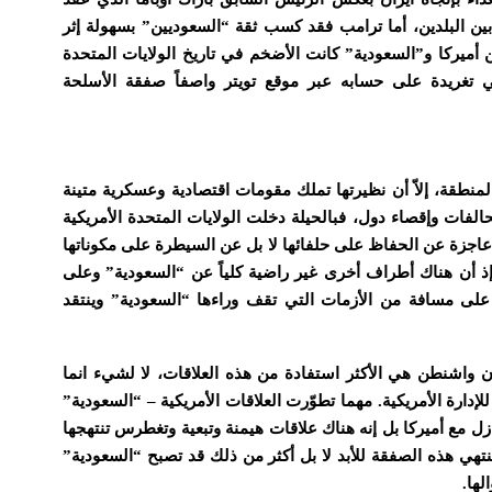
دّى إلى توتّر العلاقات بين البلدين، أما ترامب فقد كسب ثقة “السعوديين” بسهولة إثر
ن أميركا و”السعودية” كانت الأضخم في تاريخ الولايات المتحدة
 تغريدة على حسابه عبر موقع تويتر واصفاً صفقة الأسلحة
لمنطقة، إلاّ أن نظيرتها تملك مقومات اقتصادية وعسكرية متينة
لفات وإقصاء دول، فبالحيلة دخلت الولايات المتحدة الأمريكية
 عاجزة عن الحفاظ على حلفائها لا بل عن السيطرة على مكوناتها
ده إذ أن هناك أطراف أخرى غير راضية كلياً عن “السعودية” وعلى
لى مسافة من الأزمات التي تقف وراءها “السعودية” وينتقد
 واشنطن هي الأكثر استفادة من هذه العلاقات، لا لشيء انما
ارة الأمريكية. مهما تطوّرت العلاقات الأمريكية – “السعودية”
ل مع أميركا بل إنه هناك علاقات هيمنة وتبعية وتغطرس تنتهجها
ستنتهي هذه الصفقة للأبد لا بل أكثر من ذلك قد تصبح “السعودية”
لها.