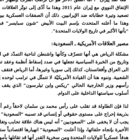
الإتفاق النووي مع إيران عام 2015 وهذا ما أ
تصعيد وتيرة خطاباته ضد الإيرانيين. ذلك أن الصفقات العسكرية بي
وهذا ما أعلنه المتحدث بإسم البيت الأبيض “شون سبايسر” في
“بأنها الأكبر في تاريخ الولايات المتحدة”.
مصير العلاقات الأمريكية ـ السعودية:
مشكلة الرياض هي أنها تتصرّف وكأنها واشنطن لناحية التمدّد في ا
وتاريخ من الخبرة السياسية تجعلها في صدد إسقاط أنظمة وعقد تحا
الى العراق وأفغانستان، كذلك إلى سوريا وغيرها، أما الرياض فتقف
الشعبية. وننوه هنا أن القيادة الأمريكيّة لا تتمثّل في ترامب لوح
رأسهم وزير الخارجية الحالي “ريكس واين تيلرسون” الذي يقف ع
أسلوب سياستها الداخلية على الدوام.
لذا فإن الطاولة قد تقلب على رأس محمد بن سلمان لاحقاً رغم أن
بذريعة إحراج على مستوى حقوقي أو إنساني قد تسببه “السعودية” للإد
يجب أن لا يخفى على “السعوديين” أنه ليس هناك علاقة تحابب وتغاز
الأخيرة بإتجاه حلفائها، وإذا أعلنت “السعودية” انهيارها اقتصادياً 
هدفاً عسكرياً للولايات المتحدة ومن سخرية القدر أنها قد تقاتلها بأموا