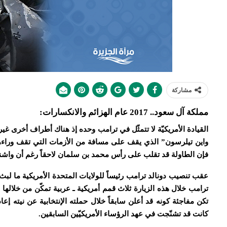
مشاركة
مملكة آل سعود.. 2017 عام الهزائم والانكسارات:
القيادة الأمريكيّة لا تتمثّل في ترامب وحده إذ هناك أطراف أخرى غ
واين تيلرسون” الذي يقف على مسافة من الأزمات التي تقف وراءها 
فإن الطاولة قد تقلب على رأس محمد بن سلمان لاحقاً رغم أن واشنط
عقب تنصيب دونالد ترامب رئيساً للولايات المتحدة الأمريكية ما لبث أ
ترامب خلال هذه الزيارة ثلاث قمم أمريكية ـ عربية تمكّن من خلالها
تكن مفاجئة كونه قد أعلن سابقاً خلال حملته الإنتخابية عن نيته إعاد
كانت قد تشنّجت في عهد الرؤساء الأمريكيّين السابقين.