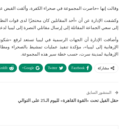
وقالت إنها «حاصرت المجموعة في صحراء الكفرة، وألقت القبض على 16 عنصرا من جنسيات سورية وسودانية، فيما فر آخ
وكشفت الإدارة عن أن «أحد المقاتلين كان محتجزًا لدى قوات النظ
إلى سعي الجماعة المقاتلة إلى إرسال مقاتلي النصرة إلى ليبيا ل
وأضافت الإدارة أن الجهات الرسمية في ليبيا تستعد لرفع «شك
الإرهابية إلى ليبيا»، مؤكدة تنفيذ عمليات تمشيط بالصحراء وم
الإرهابية لمدينة سرت، حسب خطة سير هذه المجموعة.
eddIt
Google+
Twitter
Facebook
مشاركة
المنشور السابق
حقل الفيل تحت «القوة القاهرة» لليوم الـ25 على التوالي