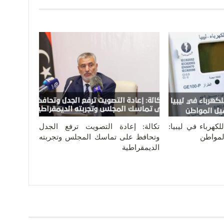
كهرباء في ليبيا:
تكالة: إعادة التصويت ترفع الجدل
المواطن
وتحافظ على تماسك المجلس وتجربته
الديمقراطية