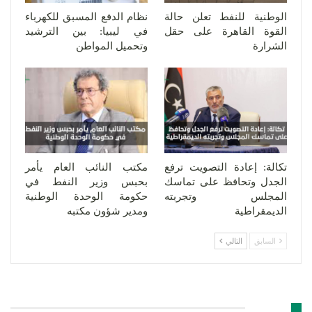
الوطنية للنفط تعلن حالة
نظام الدفع المسبق للكهرباء
القوة القاهرة على حقل
في ليبيا: بين الترشيد
الشرارة
وتحميل المواطن
تكالة: إعادة التصويت ترفع
مكتب النائب العام يأمر
الجدل وتحافظ على تماسك
بحبس وزير النفط في
المجلس وتجربته
حكومة الوحدة الوطنية
الديمقراطية
ومدير شؤون مكتبه
السابق
التالي
اترك رد