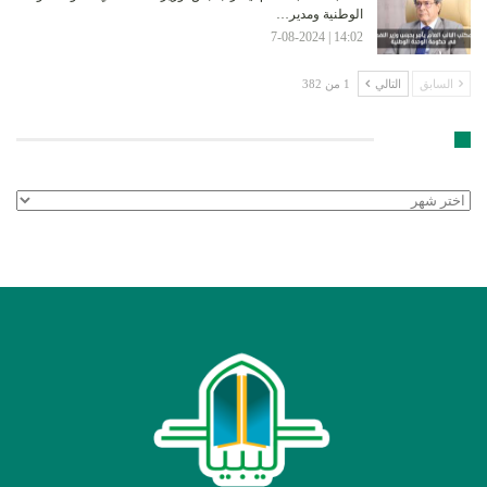
الوطنية ومدير…
14:02 | 7-08-2024
السابق
التالي
1 من 382
الأرشيف
الأرشيف