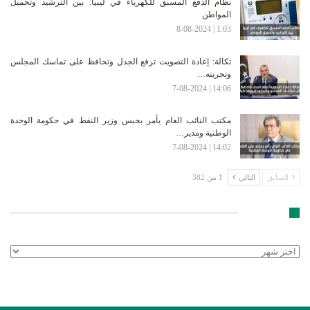
نظام الدفع المسبق للكهرباء في ليبيا: بين الترشيد وتحميل
المواطن
1:03 | 8-08-2024
تكالة: إعادة التصويت ترفع الجدل وتحافظ على تماسك المجلس
وتجربته…
14:06 | 7-08-2024
مكتب النائب العام يأمر بحبس وزير النفط في حكومة الوحدة
الوطنية ومدير…
14:02 | 7-08-2024
السابق
التالي
1 من 382
الأرشيف
الأرشيف