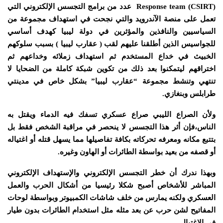
Response team (CSIRT) عدد من برامج التجسس الإلكتروني التي
تعمل على منصة الآندرويد والتي نجحت في استهداف مجموعة من
السياسيين والنافذين والمؤثرين في دولة ليبيا كهدف أساسي
للجواسيس الذين أطلقنا عليهم لقب ( عقارب ليبيا ) بسبب سلوكهم
الخبيث في خداع المستخدم ثم استهداف زملائه وخداعهم ثم
اختراقهم ليتمكنوا بعد ذلك من تكوين شبكة كاملة من الضحايا لا
تنتهي وتنشط مجموعة “عقارب ليبيا” بشكل خاص في مدينتي
طرابلس وبنغازي.
ولأن الصراع الليبي صراع عسكري تسفك فيه الدماء ويقتل به
الناس،فإن أثر هذا التجسس لا ينحصر في مراقبة الشخص فقط بل
بتتبع مكانه ومعرفه تحركاته بكافة تفاصيلها مما يسهل قتله أو اغتياله
أو قصفه من بعيد بواسطة الطائرات أو الهاون وغيره.
وبهذا ندرك أن خطر التجسس الإلكتروني والإستهداف الإلكتروني
المباشر للأشخاص أصبح شكلا رئيسيا من أشكال الحرب والعمل
العسكري ولكنه يمارس من خلف شاشات الكمبيوتر وبواسطة لوحات
المفاتيح لشن حرب عن بعد مثله مثل استخدام الطائرات بدون طيار
في الاغتيال.