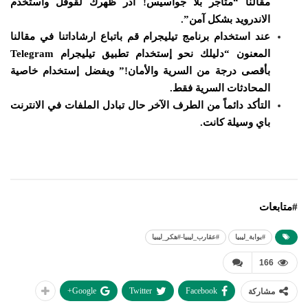
مقالنا
“متاجر بلا جواسيس! أدر ظهرك لقوقل واستخدم
الاندرويد بشكل آمن”.
عند استخدام برنامج تيليجرام قم باتباع ارشاداتنا في مقالنا
المعنون “
دليلك نحو إستخدام تطبيق تيليجرام Telegram
بأقصى درجة من السرية والأمان!
” ويفضل إستخدام خاصية
المحادثات السرية فقط.
التأكد دائماً من الطرف الآخر حال تبادل الملفات في الانترنت
باي وسيلة كانت.
#متابعات
#بوابة_ليبيا
#عقارب_ليبيا-#هكر_ليبيا
166
Google+
Twitter
Facebook
مشاركة