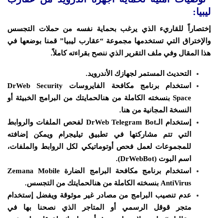
ليبيا:
إختصاراً للقاريء الذي يرغب بحماية نفسه من حملات التجسس
والإختراق التي تستخدمها مجموعة “عقارب ليبيا” قمنا بوضعها في
هذا المقال وفي ملف التقرير الذي ننصح بقراءته كاملاً.
التحديث المستمر لجهازك الأندرويد.
استخدام برنامج مكافحة الفايروسات
DrWeb Security
Space
بنسخته الكاملة من
هنا
لحمايتك من البرامج الخبيثة أو
النسخة المجانية
من هنا
.
إستخدام الـDrWeb Telegram Bot لفحص الملفات والروابط
التي تتم مشاركتها في تطبيق تيليجرام ويمكن إضافته
للمجموعات لعمل فحص أوتوماتيكي لكل الروابط والملفات،
اسم البوت (DrWebBot).
استخدام برنامج مكافحة البرامج الضارة
Zemana Mobile
AntiVirus
بنسخته الكاملة من
هنا
لحمايتك من التجسس.
عدم تنصيب البرامج من مصادر غير موثوقة ويفضل إستخدام
متجر قوقل الرسمي أو المتاجر الذي نصحنا بها في