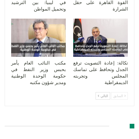
القوة القاهرة على حقل
في ليبيا: بين الترشيد
الشرارة
وتحميل المواطن
تكالة: إعادة التصويت ترفع
مكتب النائب العام يأمر
الجدل وتحافظ على تماسك
بحبس وزير النفط في
المجلس وتجربته
حكومة الوحدة الوطنية
الديمقراطية
ومدير شؤون مكتبه
السابق
التالي
اترك رد