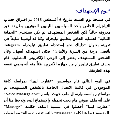
*يوم الإستهداف:
في صبيحة يوم السبت بتاريخ 6 أغسطس 2016 تم اختراق حساب
التيلجرام الخاص بأحد السياسيين الليبيين المؤثرين بطريقة غير
معروفه حالياً لكن الشخص المستهدف لم يكن يستخدم “الحماية
الثنائية” لحسابه الخاص بتطبيق تيليجرام وكنا قد أوصينا سابقاً في
تدوينه بعنوان “
دليلك نحو إستخدام تطبيق تيليجرام Telegram
بأقصى درجة من السرية والأمان!
” فكان استهدافه أسهل، ولأن
الشخص المستهدف يفتقر إلى الوعي الإلكتروني المطلوب قام
بحذف تطبيق تيليجرام من جهازه الآندرويد ظناً منه أنه يحمي نفسه
بهذه الطريقة.
في اليوم التالي قام جواسيس “عقارب ليبيا” بمراسله كافة
الموجودين في قائمة الاتصال الخاصة بالشخص المستهدف ثم
مراسلتهم باسمه وارسال ملف خبيث باسم “Voice Massege.apk”
على أنه ملف صوتي هام يجب تحميله والإستماع اليه، ونلاحظ هنا أن
“عقارب ليبيا” أخطئوا في تسمية الملف فكلمة “Massege”
المقصود فيها هنا كلمة “Message” والتي تعني “رسالة” مما يعطي