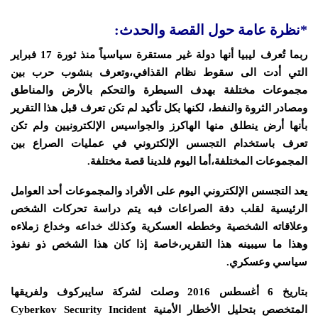
*نظرة عامة حول القصة والحدث:
ربما تُعرف ليبيا أنها دولة غير مستقرة سياسياً منذ ثورة 17 فبراير
التي أدت الى سقوط نظام القذافي،وتعرف بنشوب حرب بين
مجموعات مختلفة بهدف السيطرة والتحكم بالأرض والمناطق
ومصادر الثروة والنفط، لكنها بكل تأكيد لم تكن تعرف قبل هذا التقرير
بأنها أرض ينطلق منها الهاكرز والجواسيس الإلكترونيين ولم تكن
تعرف باستخدام التجسس الإلكتروني في عمليات الصراع بين
المجموعات المختلفة،أما اليوم فلدينا قصة مختلفة.
يعد التجسس الإلكتروني اليوم على الأفراد والمجموعات أحد العوامل
الرئيسية لقلب دفة الصراعات فبه يتم دراسة تحركات الشخص
وعلاقاته الشخصية وخططه العسكرية وكذلك خداعه وخداع زملاءه
وهذا ما سيبينه هذا التقرير،خاصة إذا كان هذا الشخص ذو نفوذ
سياسي وعسكري.
بتاريخ 6 أغسطس 2016 وصلت لشركة سايبركوف ولفريقها
المتخصص بتحليل الأخطار الأمنية Cyberkov Security Incident