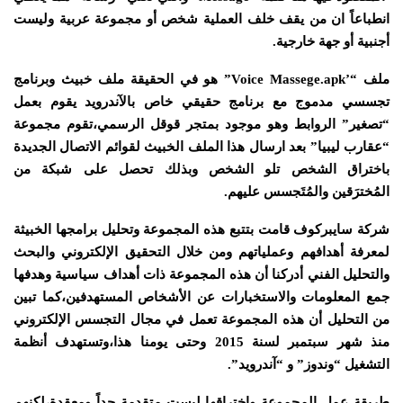
انطباعاً ان من يقف خلف العملية شخص أو مجموعة عربية وليست
أجنبية أو جهة خارجية.
ملف “’Voice Massege.apk” هو في الحقيقة ملف خبيث وبرنامج
تجسسي مدموج مع برنامج حقيقي خاص بالآندرويد يقوم بعمل
“تصغير” الروابط وهو موجود بمتجر قوقل الرسمي،تقوم مجموعة
“عقارب ليبيا” بعد ارسال هذا الملف الخبيث لقوائم الاتصال الجديدة
باختراق الشخص تلو الشخص وبذلك تحصل على شبكة من
المُخترَقين والمُتَجسس عليهم.
شركة سايبركوف قامت بتتبع هذه المجموعة وتحليل برامجها الخبيثة
لمعرفة أهدافهم وعملياتهم ومن خلال التحقيق الإلكتروني والبحث
والتحليل الفني أدركنا أن هذه المجموعة ذات أهداف سياسية وهدفها
جمع المعلومات والاستخبارات عن الأشخاص المستهدفين،كما تبين
من التحليل أن هذه المجموعة تعمل في مجال التجسس الإلكتروني
منذ شهر سبتمبر لسنة 2015 وحتى يومنا هذا،وتستهدف أنظمة
التشغيل “وندوز” و “آندرويد”.
طريقة عمل المجموعة واختراقها ليست متقدمة جداً ومعقدة،لكنهم