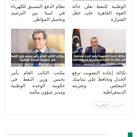
الوطنية للنفط تعلن حالة
نظام الدفع المسبق للكهرباء
القوة القاهرة على حقل
في ليبيا: بين الترشيد
الشرارة
وتحميل المواطن
تكالة: إعادة التصويت ترفع
مكتب النائب العام يأمر
الجدل وتحافظ على تماسك
بحبس وزير النفط في
المجلس وتجربته
حكومة الوحدة الوطنية
الديمقراطية
ومدير شؤون مكتبه
السابق
التالي
اترك رد