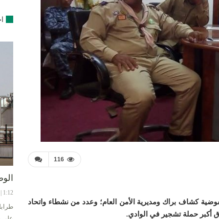
اخ
116
الوط
1:12 | 8-08-2024
وضية كشاف براك ومديرية الأمن العام؛ وعدد من نشطاء واتحاد
طرابل
ق أكبر حملة تشجير في الوادي.
على ح