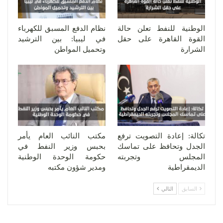
الوطنية للنفط تعلن حالة
نظام الدفع المسبق للكهرباء
القوة القاهرة على حقل
في ليبيا: بين الترشيد
الشرارة
وتحميل المواطن
تكالة: إعادة التصويت ترفع
مكتب النائب العام يأمر
الجدل وتحافظ على تماسك
بحبس وزير النفط في
المجلس وتجربته
حكومة الوحدة الوطنية
الديمقراطية
ومدير شؤون مكتبه
السابق
التالي