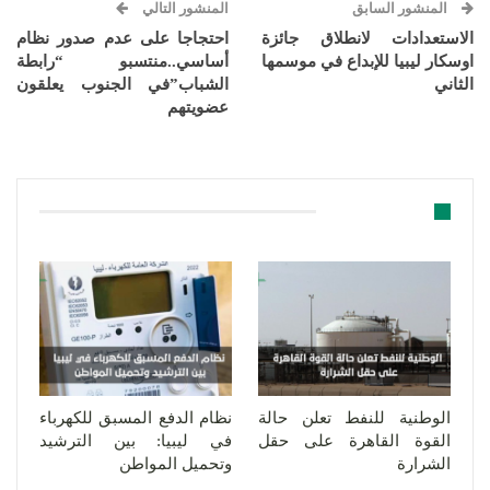
المنشور السابق
المنشور التالي
الاستعدادات لانطلاق جائزة
احتجاجا على عدم صدور نظام
اوسكار ليبيا للإبداع في موسمها
أساسي..منتسبو “رابطة
الثاني
الشباب”في الجنوب يعلقون
عضويتهم
قد يعجبك ايضا
الوطنية للنفط تعلن حالة
نظام الدفع المسبق للكهرباء
القوة القاهرة على حقل
في ليبيا: بين الترشيد
الشرارة
وتحميل المواطن