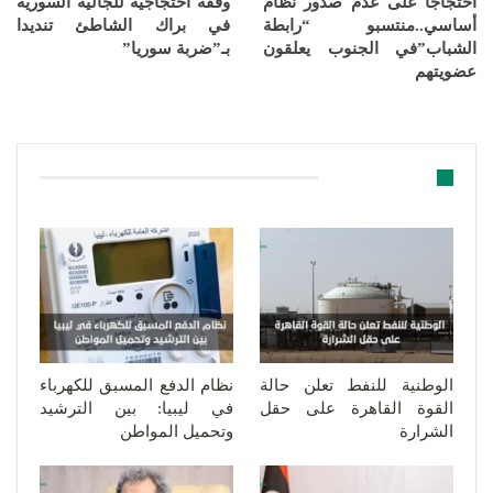
احتجاجا على عدم صدور نظام
وقفة احتجاجية للجالية السورية
أساسي..منتسبو “رابطة
في براك الشاطئ تنديدا
الشباب”في الجنوب يعلقون
بـ”ضربة سوريا”
عضويتهم
قد يعجبك ايضا
الوطنية للنفط تعلن حالة
نظام الدفع المسبق للكهرباء
القوة القاهرة على حقل
في ليبيا: بين الترشيد
الشرارة
وتحميل المواطن