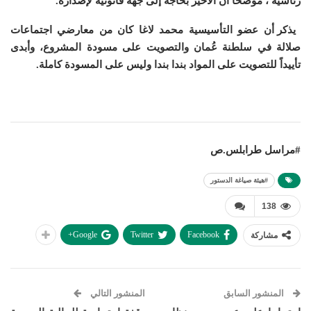
رئاسية ، موضحا أن الأخير بحاجة إلى جهة قانونية لإصداره.
يذكر أن عضو التأسيسية محمد لاغا كان من معارضي اجتماعات
صلالة في سلطنة عُمان والتصويت على مسودة المشروع، وأبدى
تأييداً للتصويت على المواد بندا بندا وليس على المسودة كاملة.
#مراسل طرابلس.ص
#هيئة صياغة الدستور
138
Google+
Twitter
Facebook
مشاركة
المنشور السابق
المنشور التالي