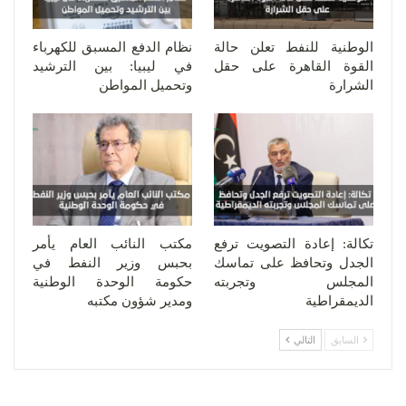
الوطنية للنفط تعلن حالة
نظام الدفع المسبق للكهرباء
القوة القاهرة على حقل
في ليبيا: بين الترشيد
الشرارة
وتحميل المواطن
تكالة: إعادة التصويت ترفع
مكتب النائب العام يأمر
الجدل وتحافظ على تماسك
بحبس وزير النفط في
المجلس وتجربته
حكومة الوحدة الوطنية
الديمقراطية
ومدير شؤون مكتبه
السابق
التالي