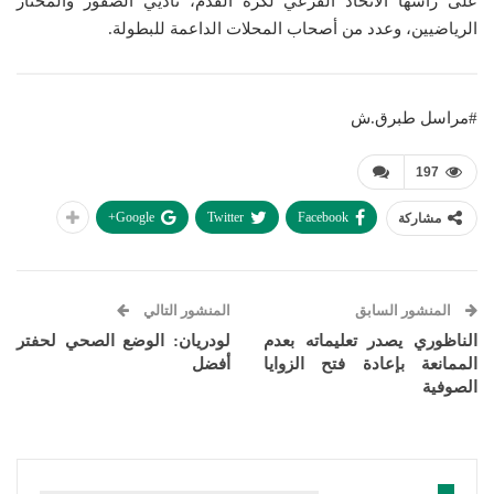
على رأسها الاتحاد الفرعي لكرة القدم، ناديي الصقور والمختار
الرياضيين، وعدد من أصحاب المحلات الداعمة للبطولة.
#مراسل طبرق.ش
197
Google+
Twitter
Facebook
مشاركة
المنشور السابق
المنشور التالي
الناظوري يصدر تعليماته بعدم
لودريان: الوضع الصحي لحفتر
الممانعة بإعادة فتح الزوايا
أفضل
الصوفية
قد يعجبك ايضا