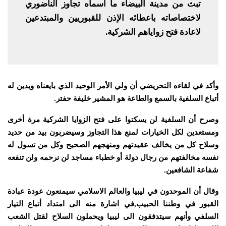
تبث من مدينة البيضاء ما أسماه تجاوز الناضوري
لاختصاصاته باعطائه الإذن للقبوريين والمبتدعين
لاعادة فتح زواياهم الشركية.
وأكد في لقاءه التحريضي أن ولي الأمر الوحيد الذي بايعناه ويدين له
أتباع السلفية بالسمع والطاعة هو المشير خليفة حفتر.
وصرح أن السلفية لن يسكتوا على فتح الزوايا الشركية مرة أخرى
ومستعدين لكل الخيارات لمنع هذا التجاوز وسيضربون بيد من حديد
وسلاح كل من يخالف عقيدتهم ومنهجهم الصحيح وكل من تسول له
نفسه مخالفتهم من رجال دولة أو خطباء مساجد لن نرحمه ولن تنفعه
شفاعة الشافعين.
وقال أن الموحدون في ليبيا والعالم الاسلامي سيمنعون عودة عبادة
القبور في وطننا الحبيب,في اشارة منه الى امتداد أتباع التيار
السلفي وأنهم سيتدفقون الى ليبيا ويحملون السلاح لقتل الشعب