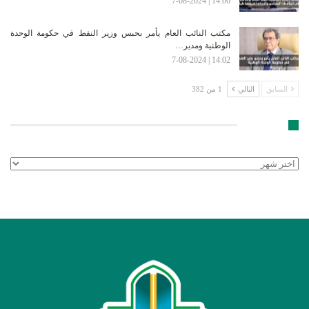
14:06 | 7-08-2024
مكتب النائب العام يأمر بحبس وزير النفط في حكومة الوحدة
الوطنية ومدير…
14:02 | 7-08-2024
السابق
التالي
1 من 382
الأرشيف
الأرشيف