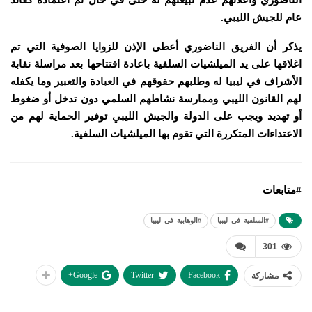
الناضوري واعلانهم عدم تبيعتهم له حتى في حال تم اعتماده كقائد
عام للجيش الليبي.
يذكر أن الفريق الناضوري أعطى الإذن للزوايا الصوفية التي تم
اغلاقها على يد الميلشيات السلفية باعادة افتتاحها بعد مراسلة نقابة
الأشراف في ليبيا له وطلبهم حقوقهم في العبادة والتعبير وما يكفله
لهم القانون الليبي وممارسة نشاطهم السلمي دون تدخل أو ضغوط
أو تهديد ويجب على الدولة والجيش الليبي توفير الحماية لهم من
الاعتداءات المتكررة التي تقوم بها الميلشيات السلفية.
#متابعات
#السلفية_في_ليبيا
#الوهابية_في_ليبيا
301
Google+
Twitter
Facebook
مشاركة