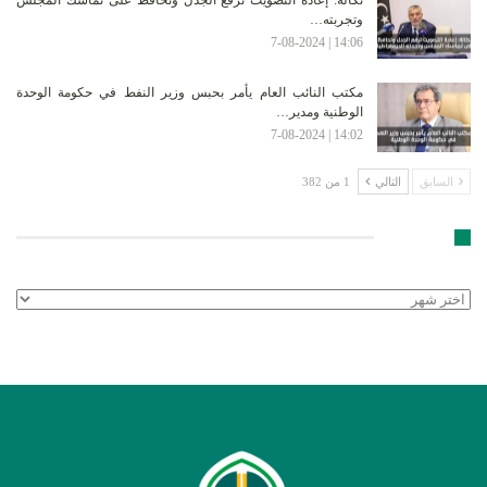
وتجربته…
14:06 | 7-08-2024
مكتب النائب العام يأمر بحبس وزير النفط في حكومة الوحدة
الوطنية ومدير…
14:02 | 7-08-2024
السابق
التالي
1 من 382
الأرشيف
الأرشيف