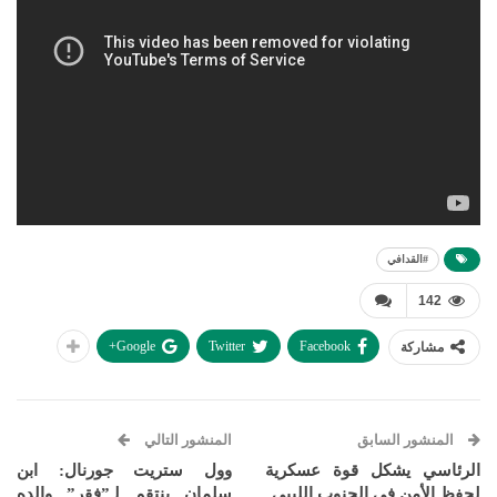
#القدافي
142
Google+
Twitter
Facebook
مشاركة
المنشور السابق
المنشور التالي
الرئاسي يشكل قوة عسكرية
وول ستريت جورنال: ابن
لحفظ الأمن في الجنوب الليبي
سلمان ينتقم لـ”فقر” والده