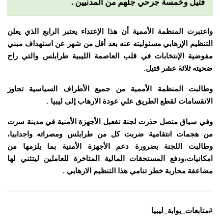
قتيل وخمسة جرحي جلهم من المدنيين .
واعتبرت المنظمة الأممية أن هذا الإعتداء يعتبر الرابع الذي يعلن
التنظيم الإرهابي مسئوليته عنه بعد أقل من شهر عن استهداف مبني
مفوضية الإنتخابات في قلب العاصمة الليبية طرابلس والتي راح
ضحيته ثلاثة عشر قتيل.
وطالبت المنظمة الأممية من جميع الأطراف السياسية تجاوز
الانقسامات لقطع الطريق علي عودة الارهاب إلى ليبيا .
وفي سياق متصل حذرت لجنة تفعيل الأجهزة الأمنية في مدينة سرت
من هجمات انتقامية ضربت كل من طرابلس ومصراته واجدابيا،
وطالبت اللجنة بضرورة دعم الأجهزة الأمنية بما يلزمها من
امكانيات،ودفع المستحقات المالية المتاخرة للعاملين ليتثني لها
مضاعفة محاربة خطر تنامي هذا التنظيم الارهابي .
#متابعات_بوابة_ليبيا