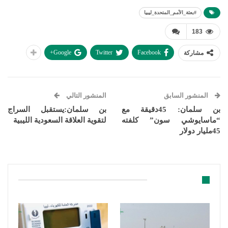
#بعثة_الأمم_المتحدة_ليبيا
183
Google+
Twitter
Facebook
مشاركة
المنشور السابق
المنشور التالي
بن سلمان: 45دقيقة مع
بن سلمان:يستقبل السراج
“ماسايوشي سون” كلفته
لتقوية العلاقة السعودية الليبية
45مليار دولار
قد يعجبك ايضا