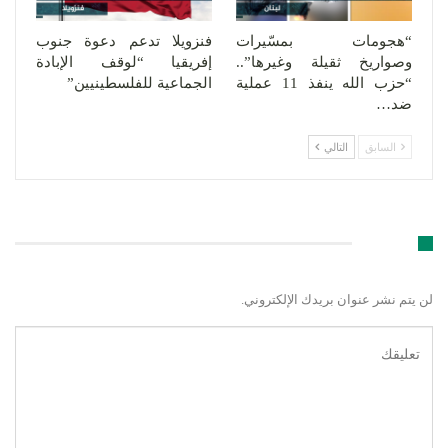
“هجومات بمسّيرات
فنزويلا تدعم دعوة جنوب
وصواريخ ثقيلة وغيرها”..
إفريقيا “لوقف الإبادة
“حزب الله ينفذ 11 عملية
الجماعية للفلسطينيين”
ضد…
السابق
التالي
اترك رد
لن يتم نشر عنوان بريدك الإلكتروني.