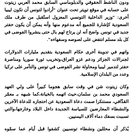
ودون الناشط الحقوقي والدبلوماسي السابق محمد العربي زيتوت
على حسابه في موقع تويتر تحت عنوان “أرادوا لتونس أن تكون ليبيا
أخرى: “وزير الداخلية التونسي المعزول استُقبل من طرف ملك
السعودية كإشارة للجميع أنه مدعوم منها وأنه يمكن أن يكون حفتر
جديد في تونس. واضح أنه لن يرتاح لهم بال حتى ينشروا الفوضى في
كل بلد مسلم انتفض على لصوصه وسفهاءه”.
واتهم في تدوينة أخرى حكام السعودية بتقديم مليارات الدولارات
لجنرالات الجزائر ودعم غزو العراق،وتخريب ثورة سوريا ومناصرة
حفتر لتدمير ليبيا ومحاولة نشر الفوضى في تونس والتآمر على تركيا
وعدد من البلدان الإسلامية.
وكان زيتوت شن في وقت سابق هجوما كبيراً على ولي العهد
السعودي محمد بن سلمان،حيث اتهمه بالخيانة،كما شبهه بـ معمّر
القذّافي، مستنكرا صمت دعاة السعودية عن احتجازه للدعاة الآخرين
والنشطاء المعارضين للسياسة الجديدة داخل البلاد وخارجها،والتي
تسببت بسفك دماء آلاف اليمنيين.
يُذكر أن محللين ونشطاء تونسيين كشفوا قبل أيام عما سمّوه