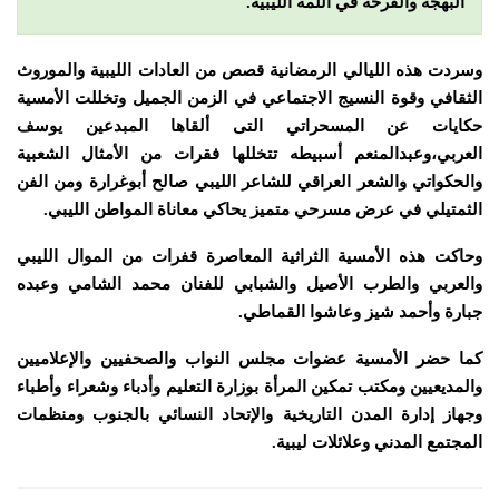
البهجة والفرحة في اللمة الليبية.
وسردت هذه الليالي الرمضانية قصص من العادات الليبية والموروث
الثقافي وقوة النسيج الاجتماعي في الزمن الجميل وتخللت الأمسية
حكايات عن المسحراتي التى ألقاها المبدعين يوسف
العربي،وعبدالمنعم أسبيطه تتخللها فقرات من الأمثال الشعبية
والحكواتي والشعر العراقي للشاعر الليبي صالح أبوغرارة
ومن الفن
الثمتيلي في عرض مسرحي متميز يحاكي معاناة المواطن الليبي.
وحاكت هذه الأمسية الثراثية المعاصرة قفرات من الموال الليبي
والعربي والطرب الأصيل والشبابي للفنان محمد الشامي وعبده
جبارة وأحمد شيز وعاشوا القماطي.
كما حضر الأمسية عضوات مجلس النواب والصحفيين والإعلاميين
والمديعيين ومكتب تمكين المرأة بوزارة التعليم وأدباء وشعراء وأطباء
وجهاز إدارة المدن التاريخية والإتحاد النسائي بالجنوب ومنظمات
المجتمع المدني وعلائلات ليبية‏.