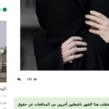
اخ
198
الوط
1:12 | 8-08-2024
طرابل
اعتقلت هذا الشهر ناشطتين أخريين من المدافعات عن حقوق
على ح