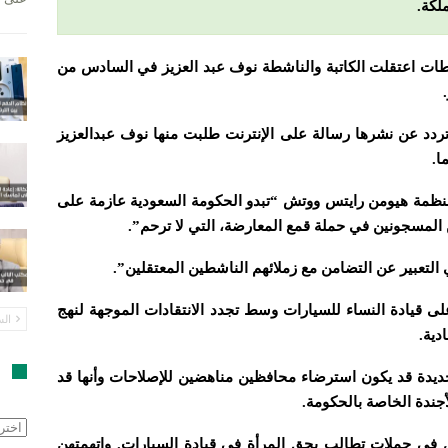
لكة.
طات اعتقلت الكاتبة والناشطة نوف عبد العزيز في السادس من
تردد عن نشرها رسالة على الإنترنت طلبت منها نوف عبدالعزيز
ا.
منظمة هيومن رايتس ووتش “تبدو الحكومة السعودية عازمة على
 المسجونين في حملة قمع المعارضة، التي لا ترحم”.
التعبير عن التضامن مع زملائهم الناشطين المعتقلين”.
لى قيادة النساء للسيارات وسط تجدد الانتقادات الموجهة لنهج
الس
دية.
ا
ديدة قد يكون استرضاء محافظين مناهضين للإصلاحات وأنها قد
أجندة الخاصة بالحكومة.
الأرش
 في حملات تطالب بحق المرأة في قيادة السيارات. واتهمتهن