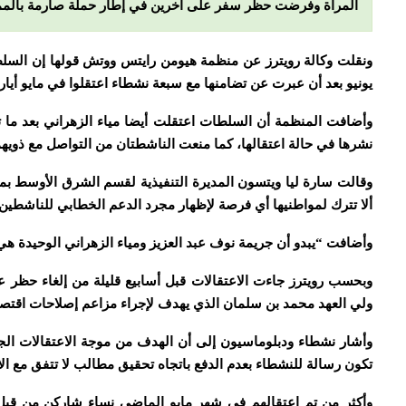
المرأة وفرضت حظر سفر على آخرين في إطار حملة صارمة بالمم
ونقلت وكالة رويترز عن منظمة هيومن رايتس ووتش قولها إن السل
يونيو بعد أن عبرت عن تضامنها مع سبعة نشطاء اعتقلوا في مايو أيار.
وأضافت المنظمة أن السلطات اعتقلت أيضا مياء الزهراني بعد ما 
نشرها في حالة اعتقالها، كما منعت الناشطتان من التواصل مع ذويهم
وقالت سارة ليا ويتسون المديرة التنفيذية لقسم الشرق الأوسط ب
ألا تترك لمواطنيها أي فرصة لإظهار مجرد الدعم الخطابي للناشطين
وأضافت “يبدو أن جريمة نوف عبد العزيز ومياء الزهراني الوحيدة هي 
وبحسب رويترز جاءت الاعتقالات قبل أسابيع قليلة من إلغاء حظر ع
ولي العهد محمد بن سلمان الذي يهدف لإجراء مزاعم إصلاحات اقتصا
وأشار نشطاء ودبلوماسيون إلى أن الهدف من موجة الاعتقالات الج
تكون رسالة للنشطاء بعدم الدفع باتجاه تحقيق مطالب لا تتفق مع ال
وأكثر من تم اعتقالهم في شهر مايو الماضي نساء شاركن من قبل