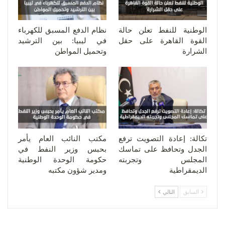
الوطنية للنفط تعلن حالة
نظام الدفع المسبق للكهرباء
القوة القاهرة على حقل
في ليبيا: بين الترشيد
الشرارة
وتحميل المواطن
تكالة: إعادة التصويت ترفع
مكتب النائب العام يأمر
الجدل وتحافظ على تماسك
بحبس وزير النفط في
المجلس وتجربته
حكومة الوحدة الوطنية
الديمقراطية
ومدير شؤون مكتبه
السابق
التالي