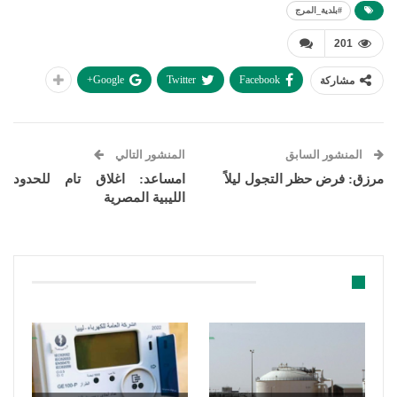
#بلدية_المرج
201
Google+
Twitter
Facebook
مشاركة
المنشور السابق
المنشور التالي
مرزق: فرض حظر التجول ليلاً
امساعد: اغلاق تام للحدود
الليبية المصرية
قد يعجبك ايضا