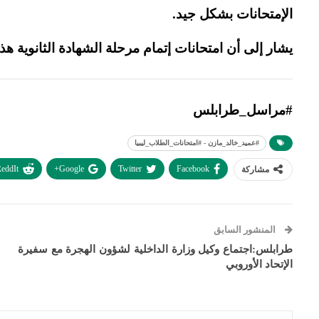
الإمتحانات بشكل جيد.
يشار إلى أن امتحانات إتمام مرحلة الشهادة الثانوية ه
#مراسل_طرابلس
#عميد_خالد_مازن - #امتحانات_الطلاب_ليبيا
eddIt
Google+
Twitter
Facebook
مشاركة
المنشور السابق
طرابلس:اجتماع وكيل وزارة الداخلية لشؤون الهجرة مع سفيرة
الإتحاد الأوروبي