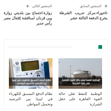
المنشور السابق
المنشور التالي
تاجوراء:مركز تدريب الشرطة
زوارة:اجتماع بين بلديتي زوارة
يخرج الدفعة الثالثة عشر
وبن قردان لمناقشة إقفال معبر
رأس جدير
قد يعجبك ايضا
الوطنية للنفط تعلن حالة
نظام الدفع المسبق للكهرباء
القوة القاهرة على حقل
في ليبيا: بين الترشيد
الشرارة
وتحميل المواطن