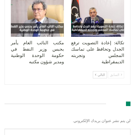
تكالة: إعادة التصويت ترفع
مكتب النائب العام يأمر
الجدل وتحافظ على تماسك
بحبس وزير النفط في
المجلس وتجربته
حكومة الوحدة الوطنية
الديمقراطية
ومدير شؤون مكتبه
السابق
التالي
اترك رد
لن يتم نشر عنوان بريدك الإلكتروني.