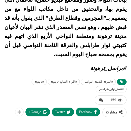
يقوم بها، والتحقيق من داخل مكاتب اللواء مع من
يصفهم بـ”المجرمين وقطاع الطرق” الذي يقول بأنه قد
قبض عليهم ، وهو نفس المصدر الذي نشر البيان لأعيان
مدينة ترهونة ومنطقة النواحي الأربع الذي اتهم فيه
كتيبتي ثوار طرابلس والفرقة الثامنة النواصي قبل أن
يقوم بمسحه صباح اليوم السبت.
#مراسل_ترهونة
#الفرقة_الثامنة_النواصي
#اللواء_السابع_ترهونة
#ترهونة
#كتيبة_ثوار_طرابلس
159
Google+
Twitter
Facebook
مشاركة