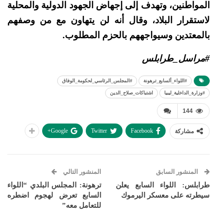
المواطنين، وتهدف إلى إجهاض الجهود الدولية والمحلية
لاستقرار البلاد، وقال أنه لن يتهاون مع من وصفهم
بالمعتدين وسيواجههم بالحزم المطلوب.
#مراسل_طرابلس
#اللواء_ألسابع_ترهونة
#المجلس_الرئاسي_لحكومة_الوفاق
#وزارة_الداخلية_ليبيا
اشتباكات_صلاح_الدين
144
Google+
Twitter
Facebook
مشاركة
المنشور السابق
المنشور التالي
طرابلس: اللواء السابع يعلن
ترهونة: المجلس البلدي “اللواء
سيطرته على معسكر اليرموك
السابع تعرض لهجوم اضطره
للتعامل معه”