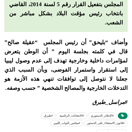
المجلس بتفعيل القرار رقم 5 لسنة 2014، القاضي
بانتخاب رئيس مؤقت البلاد بشكل مباشر من
الشعب.
وأضاف “بليحق” أن رئيس المجلس “عقيلة صالح”
قال في كلمته بجلسة اليوم ” أن الوطن يتعرض
لمؤامرات داخلية وخارجية تهدف إلى عدم وصول ليبيا
إلى استقرار واستمرار الفوضى، وبأن السبب الذي
جعلنا لا نتوصل إلى توافقات تنهي هذه الأزمة هو
التدخلات الخارجية والمصالح الشخصية ” حسب وصفه.
#مراسل_طبرق
#الإعلان_الدستوري
#الانتخابات_الرئاسية
#طبرق
#قانون_الاستفتاء_على_الدستور
#مجلس_النواب_الليبي