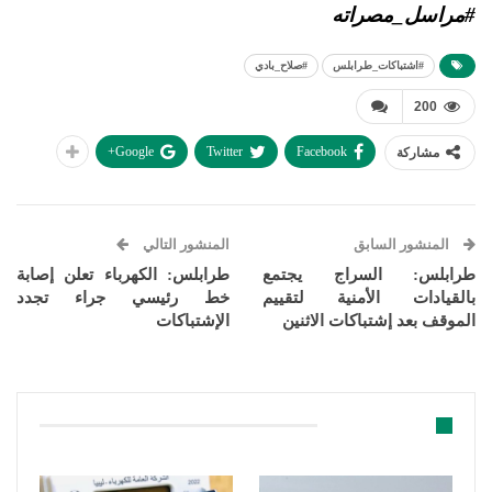
#مراسل_مصراته
#اشتباكات_طرابلس
#صلاح_بادي
200
Google+
Twitter
Facebook
مشاركة
المنشور السابق
المنشور التالي
طرابلس: السراج يجتمع
طرابلس: الكهرباء تعلن إصابة
بالقيادات الأمنية لتقييم
خط رئيسي جراء تجدد
الموقف بعد إشتباكات الاثنين
الإشتباكات
قد يعجبك ايضا