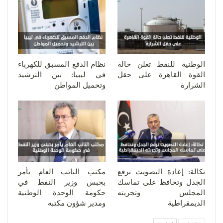
الوطنية للنفط تعلن حالة
نظام الدفع المسبق للكهرباء
القوة القاهرة على حقل
في ليبيا: بين الترشيد
الشرارة
وتحميل المواطن
تكالة: إعادة التصويت ترفع
مكتب النائب العام يأمر
الجدل وتحافظ على تماسك
بحبس وزير النفط في
المجلس وتجربته
حكومة الوحدة الوطنية
الديمقراطية
ومدير شؤون مكتبه