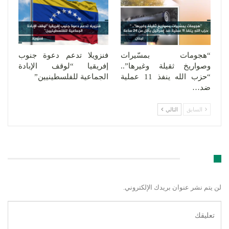
“هجومات بمسّيرات
فنزويلا تدعم دعوة جنوب
وصواريخ ثقيلة وغيرها”..
إفريقيا “لوقف الإبادة
“حزب الله ينفذ 11 عملية
الجماعية للفلسطينيين”
ضد…
السابق
التالي
اترك رد
لن يتم نشر عنوان بريدك الإلكتروني.