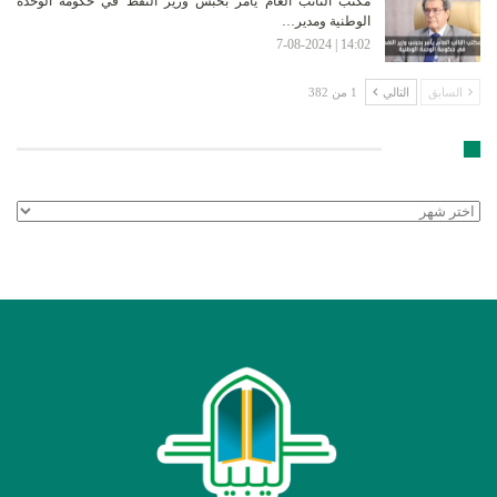
مكتب النائب العام يأمر بحبس وزير النفط في حكومة الوحدة
الوطنية ومدير…
14:02 | 7-08-2024
السابق
التالي
1 من 382
الأرشيف
الأرشيف