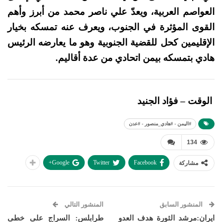
العواصم العربية، ويعدّ علي ناصر محمد من أبرز وأهم
القوى المؤثرة في الجنوب، ويعرف عنه تمسكه بخيار
الإقليمين كحل للقضية الجنوبية وهو ما يعارضه الرئيس
هادي بتمسكه بيمن اتحادي من عدة أقاليم.
الوقت – فؤاد الجنيد
#اليمن - #هادي_منصور - #عدن
134
Google+
Twitter
Facebook
مشاركة
المنشور السابق
المنشور التالي
ايران:مرشد الثورة هدف العدو
طرابلس: السراج على خطى