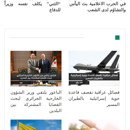
في الحرب الاعلامية بث اليأس
“الثني” يكلف نفسه وزيراً
والتشاؤم لدى الشعب
للدفاع
قد يعجبك ايضا
فصائل عراقية تقصف قاعدة
الباعور يلتقي وزير الشؤون
جوية إسرائيلية بالطيران
الخارجية الجزائري لبحث
المسير
القضايا المشتركة بين
البلدين