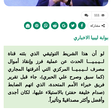
111
مشاركة
بوابة ليبيا الاخباري
لو أن هذا الشريط التوثيقي الذي بثته قناة
لــيـبـيـــا الحدث عن عملية فرز وإنقاذ أموال
مصرف لــيـبـيــا المركزي التي أغرقتها المجاري
{كما سبق وصرح علي الحبري}، جاء قبل تقرير
فريق خبراء الأمم المتحدة، الذي اتهم الضابط
(صدام خليفة حفتر) بالاستيلاء عليها، لكان أجدى
وأفضل وأكثر مصداقيةً وتأثيراً.