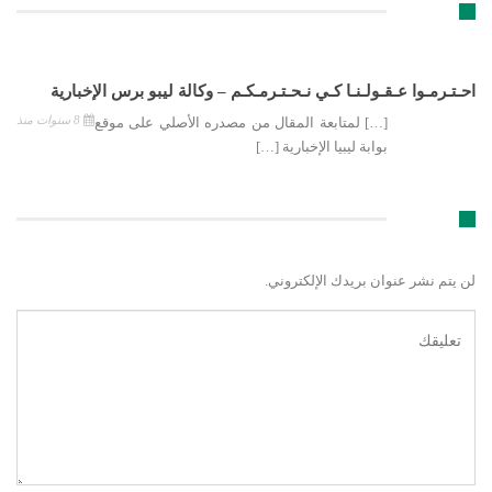
تعليق 1
احـتـرمـوا عـقـولـنـا كـي نـحـتـرمـكـم – وكالة ليبو برس الإخبارية
8 سنوات منذ
[…] لمتابعة المقال من مصدره الأصلي على موقع
بوابة ليبيا الإخبارية […]
اترك رد
لن يتم نشر عنوان بريدك الإلكتروني.