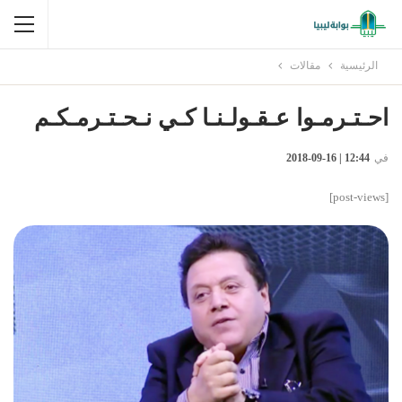
الرئيسية
مقالات
احـتـرمـوا عـقـولـنـا كـي نـحـتـرمـكـم
في
12:44 | 16-09-2018
[post-views]