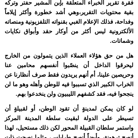
فقرة تقرير الخبراء المتعلقة بإبن المشير حفتر وتركه
بقية محتويات التقرير،وهي أشد خطورة وأكثر إيلاماً
وفداحة، فذلك الإعلام الغبي بقنواته التلفزيونية ومنصاته
الألكترونية ليس أكثر من أوكار حقد وأبواق نكايات
وشماتات.
هل من حق هؤلاء العملاء الذين يتمولون من الخارج
ليحرقوا الداخل أن ينصّبوا أنفسهم محامين عنا
وحريصين علينا، أم أنهم يريدون فقط صرف أنظارنا عن
الخراب الكبير الذي تسببوا فيه للوطن وأهله وهو ما لن
ينجحوا فيه، فقد كشفهم الليبيون ولن ينخدعوا بهم.
لو كان يمكن لمدينةٍ أن تقود الوطن، أو لقبيلةٍ أن
تسيطر على الدولة لبقيت سلطة المدينة المركز
واستمر سلطان القبيلة المحور لكن ذلك مستحيل، لهذا
أنصح ترهونة، وأيضاً أنصح طرابلس، مثلما نصحت ذات