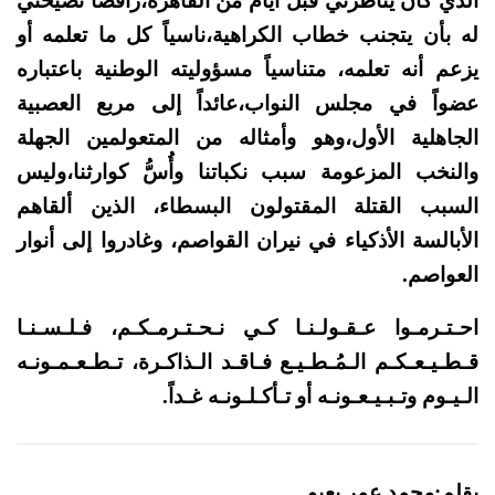
الذي كان يناظرني قبل أيام من القاهرة،رافضاً نصيحتي
له بأن يتجنب خطاب الكراهية،ناسياً كل ما تعلمه أو
يزعم أنه تعلمه، متناسياً مسؤوليته الوطنية باعتباره
عضواً في مجلس النواب،عائداً إلى مربع العصبية
الجاهلية الأول،وهو وأمثاله من المتعولمين الجهلة
والنخب المزعومة سبب نكباتنا وأُسُّ كوارثنا،وليس
السبب القتلة المقتولون البسطاء، الذين ألقاهم
الأبالسة الأذكياء في نيران القواصم، وغادروا إلى أنوار
العواصم.
احـتـرمـوا عـقـولـنـا كـي نـحـتـرمـكـم، فـلـسـنـا
قـطـيـعـكـم الـمُـطـيـع فـاقـد الـذاكـرة، تـطـعـمـونـه
الـيـوم وتـبـيـعـونـه أو تـأكـلـونـه غـداً.
بقلم:محمد عمر بعيو