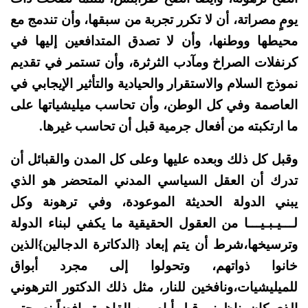
يومٍ مصراتة، أن لا تكرر تجربة من سبقها، وأن تندمج مع
محيطها ووطنها، وأن لا تصدق المتدافعين إليها في
كرنفلات الصراخ ومآدب الثرثرة، وأن تستمر في تقديم
نموذج السلام والاستقرار والحيادية والتأثير الإيجابي في
العاصمة وفي كل الوطن، وأن تحاسب ميليشياتها على
ما ارتكبته من أفعال جرمية قبل أن تحاسب غيرها.
وقبل كل ذلك وبعده عليها وعلى كل المدن والقبائل أن
تدرك أن العقل السياسي المدني المتحضر هو الذي
يبني الدولة الحديثة الموعودة، وفي ترهونة وكل
لـــيـبـيـــا من العقول الحقيقية ما يكفي لبناء الدولة
وترسيخها،شرط أن يتم إبعاد {الدكاترة الدجالين}الذين
خانوا ذواتهم، وتحولوا إلى مجرد أبواق
للميليشيات،ونافخين للنار، مثل ذلك الدكتور الترهوني