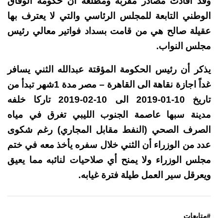
وقد أفادت مصادر مقربة ومطلعة أن حكومة الوفاق
الوطني التابعة للمجلس الرئاسي والتي لا يعترف بها
عقيلة صالح هي من قامت بسداد فواتير معالي رئيس
مجلس النواب.
يذكر أن رئيس الحكومة المؤقتة عبدالله الثني يسافر
غداً اجازة نقاهة الى
القاهرة
–
مصر
مدة 1شهر تبدأ من
تاريخ 10-01-2019 الى 10-02-2019 تاركا خلفه
مدينة
سبها
عاصمة الجنوب الليبي تغرق في مياه
الصرف الصحي (النفط مقابل المجاري) رغم شكوى
عدد من الوزراء أن الثني خلال سفره يأخذ معه في ختم
مجلس الوزراء ولا يمنح أي صلاحيات لنائبه مما يعيق
ويعرقل سير العمل طيلة فترة غيابه.
#متابعات