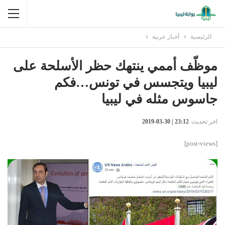
الرئيسية
أخبار عربية
موظّف أممي ينتهك حظر الأسلحة على
ليبيا ويتجسس في تونس…فكم
جاسوس مثله في ليبيا
اخر تحديث
23:12 | 30-03-2019
[post-views]