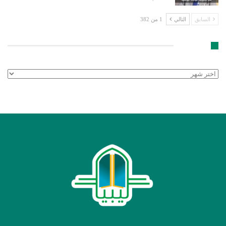
السابق
التالي
1 من 382
الأرشيف
الأرشيف