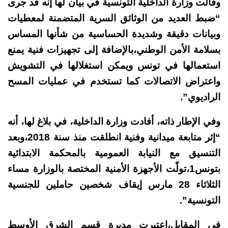
وقالت وزارة الداخلية التونسية في بيان لها إنه قد جرى
“ضبط العديد من الوثائق السرية المتضمنة لمعطيات
وبيانات دقيقة وشديدة الحساسية من شأنها المساس
بسلامة الأمن الوطني،بالإضافة إلى تجهيزات فنية يمنع
استعمالها في تونس ويمكن استغلالها في التشويش
واعتراض الاتصالات كما تستخدم في عمليات المسح
الراديوي”.
وفي الإطار ذاته، أفادت وزارة الداخلية، في بلاغ لها، أنه
“إثر متابعة ميدانية وفنية انطلقت منذ سنة 2018،وبعد
التنسيق مع النيابة العمومية بالمحكمة الابتدائية
بتونس1،تولّت الأجهزة الأمنية المختصة بالوزارة مساء
الثلاثاء 28 مارس إيقاف شخصين حاملين للجنسية
التونسية”.
في المقابل،اعتبرت مديرة قسم الشرق الأوسط