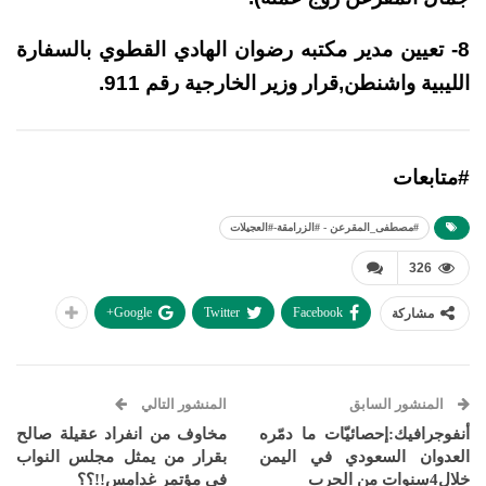
8- تعيين مدير مكتبه رضوان الهادي القطوي بالسفارة
الليبية واشنطن,قرار وزير الخارجية رقم 911.
#متابعات
#مصطفى_المقرعن - #الزرامقة-#العجيلات
326
Google+
Twitter
Facebook
مشاركة
المنشور السابق
المنشور التالي
أنفوجرافيك:إحصائيّات ما دمّره
مخاوف من انفراد عقيلة صالح
العدوان السعودي في اليمن
بقرار من يمثل مجلس النواب
خلال4سنوات من الحرب
في مؤتمر غدامس!!؟؟