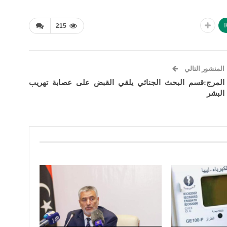
R
215
المنشور التالي
المرج:قسم البحث الجنائي يلقي القبض على عصابة تهريب
البشر