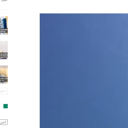
الس
ا
الأرش