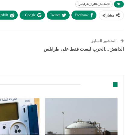
#اسقاط_طائرة_طرابلس
eddIt
Google+
Twitter
Facebook
مشاركة
المنشور السابق
الداهش…الحرب ليست فقط على طرابلس
قد يعجبك ايضا